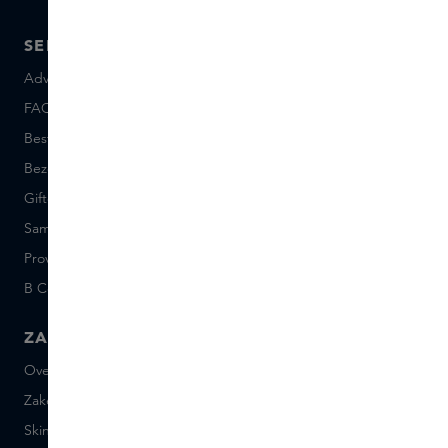
SERVICE
OVER SKINS
Advies en contact
Over ons
FAQ
Skins Inclusive
Bestellen en betalen
Skins Boutiques
Bezorgen en retourneren
Vacatures
Giftcard saldo
Events
Sample set voorwaarden
Short Stories
Provenance
Salon Rotterdam
B Corp™
People & Planet
ZAKELIJK
CONTACT
Over Skins Business
+31 020 7403222
Zakelijke geschenken
Mail ons
Skins distributie
Chat met ons