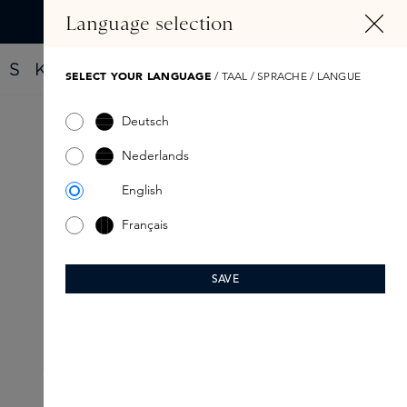
HOOFDINHOUD
Language selection
Vind jouw nieuwe parfum met de Fragrance Finder
SELECT YOUR LANGUAGE
/ TAAL / SPRACHE / LANGUE
Deutsch
Nederlands
English
Français
SAVE
SPRING SELECTION:
Vernieuwende skincare