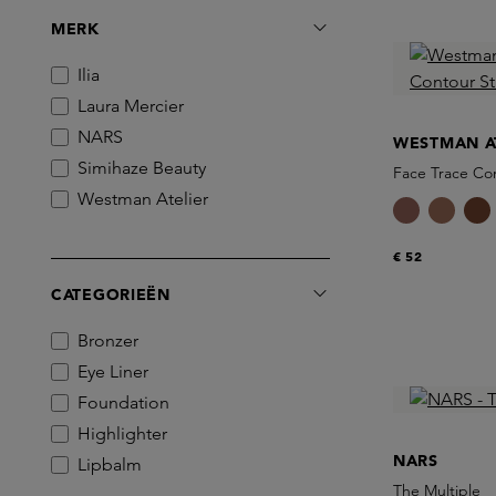
MERK
Ilia
Laura Mercier
NARS
WESTMAN A
Simihaze Beauty
Face Trace Con
Westman Atelier
€ 52
CATEGORIEËN
Bronzer
Eye Liner
Foundation
Highlighter
NARS
Lipbalm
The Multiple