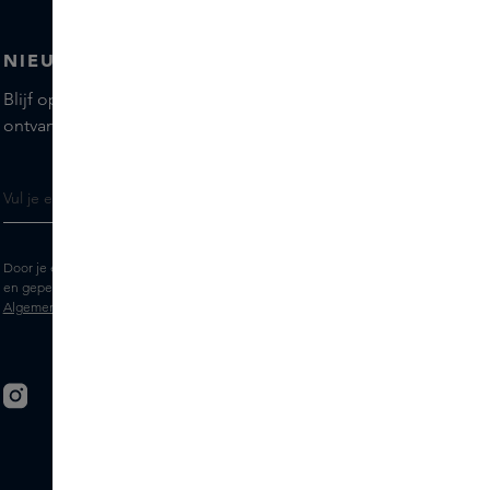
NIEUWSBRIEF
Blijf op de hoogte van de nieuwste merken en producten,
ontvang tips van onze Skins Experts.
Door je e-mailadres in te vullen geef je toestemming om de Skins nieuwsbrief
en gepersonaliseerde marketingberichten via e-mail te ontvangen. Bekijk de
Algemene voorwaarden
en het
Privacy
statement.