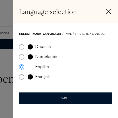
NL
Account
Language selection
Zoeken
Fragrance Finder
tcards
Samples
Skins Exclusives
Skins Boxen
SELECT YOUR LANGUAGE
/ TAAL / SPRACHE / LANGUE
Deutsch
Nederlands
English
pen
Français
SAVE