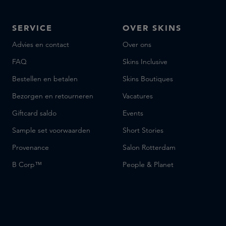
SERVICE
OVER SKINS
Advies en contact
Over ons
FAQ
Skins Inclusive
Bestellen en betalen
Skins Boutiques
Bezorgen en retourneren
Vacatures
Giftcard saldo
Events
Sample set voorwaarden
Short Stories
Provenance
Salon Rotterdam
B Corp™
People & Planet