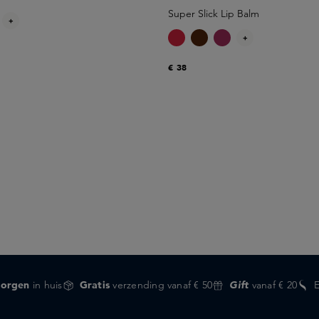
Super Slick Lip Balm
+
+
€ 38
orgen
in huis
Gratis
verzending vanaf € 50
Gift
vanaf € 20