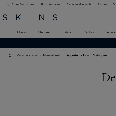
Skins Boutiques
Skins Inclusive
Services & events
Stories
W
KEN
FD NAVIGATIE
 DE HOOFDINHOUD
Nieuw
Merken
Ontdek
Parfum
Verzor
Communicatie
Nieuwsbrief
De perfecte look in 5 stappen
De