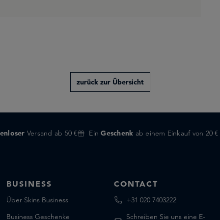
zurück zur Übersicht
enloser
Versand ab 50 €
Ein
Geschenk
ab einem Einkauf von 20 €
BUSINESS
CONTACT
Über Skins Business
+31 020 7403222
Business Geschenke
Schreiben Sie uns eine E-