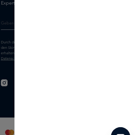
Experts.
Durch die Eingabe Ihrer E-Mail-Adresse erklären Sie sich damit einverstanden,
den Skins-Newsletter und personalisierte Marketingnachrichten per E-Mail zu
erhalten. Sehen Sie sich unsere
Allgemeinen Geschäftsbedingungen
und
Datenschutz
erklärung an.