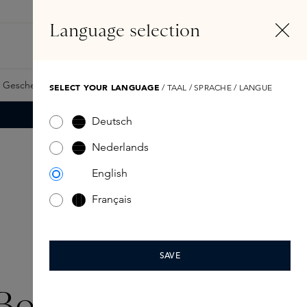
DE
Konto
Language selection
Suchen
Fragrance Finder
 Geschenkkarte
Samples
Skins Exclusives
Skins Boxen
SELECT YOUR LANGUAGE
/ TAAL / SPRACHE / LANGUE
Deutsch
Nederlands
English
Français
SAVE
Boutique Laren