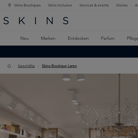
Skins Boutiques
Skins Inclusive
Services & events
Stories
A
ATION SPRINGEN
INGEN
PTINHALT SPRINGEN
Neu
Marken
Entdecken
Parfum
Pfleg
Geschäfte
Skins Boutique Laren