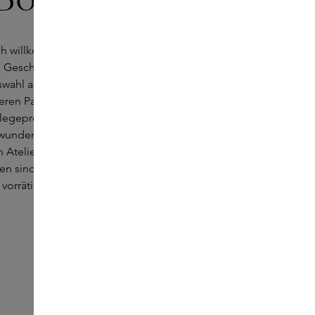
ich willkommen in der wunderschönen Boutique von
es Geschäft liegt an einem wunderschönen Platz und
swahl an Produkten und Marken. Entdecken Sie unter
ren Parfums von DIPTYQUE, BYREDO und Kilian,
flegeprodukte von Aesop, Sunday Riley und Susanne
wunderschönen Make-up-Produkte von Laura
 Atelier. Wenn Sie auf der Suche nach bestimmten
 sind, rufen Sie bitte in dieser Boutique an, um zu
vorrätig sind.