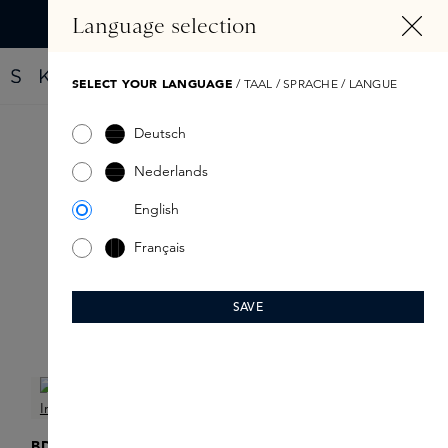
ALT SPRINGEN
Language selection
Finde dein neues Parfüm mit dem Fragrance Finder
SELECT YOUR LANGUAGE
/ TAAL / SPRACHE / LANGUE
Deutsch
Entdecken Sie Ihr neues
Nederlands
Lieblingsparfüm
English
Français
SAVE
Produkte filtern
BDK PARFUMS
FLORAÏKU