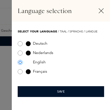
DE
Konto
Language selection
Suchen
Fragrance Finder
 Geschenkkarte
Samples
Skins Exclusives
Skins Boxen
SELECT YOUR LANGUAGE
/ TAAL / SPRACHE / LANGUE
Deutsch
Nederlands
English
Français
SAVE