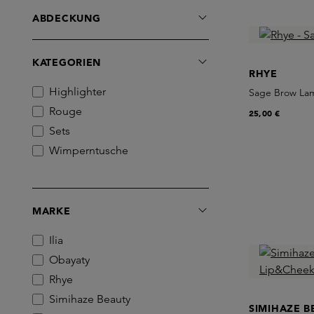
ABDECKUNG
KATEGORIEN
RHYE
Highlighter
Sage Brow Lam
Rouge
25,00 €
Sets
Wimperntusche
MARKE
Ilia
Obayaty
Rhye
Simihaze Beauty
SIMIHAZE B