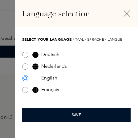
DE
Konto
Language selection
Suchen
Fragrance Finder
 Geschenkkarte
Samples
Skins Exclusives
Skins Boxen
SELECT YOUR LANGUAGE
/ TAAL / SPRACHE / LANGUE
Deutsch
Nederlands
English
Français
SAVE
on DHL. Wir raten Ihnen, diesen Versandnachweis