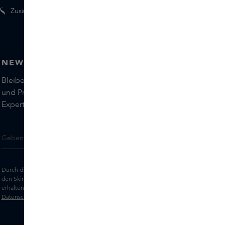
Zusätzliche Geschenke für Mitglieder
NEWSLETTER
Bleiben Sie auf dem Laufenden über die neuesten Marken
und Produkte und holen Sie sich Tipps von unseren Skins
Experts.
Durch die Eingabe Ihrer E-Mail-Adresse erklären Sie sich damit einverstanden,
den Skins-Newsletter und personalisierte Marketingnachrichten per E-Mail zu
erhalten. Sehen Sie sich unsere
Allgemeinen Geschäftsbedingungen
und
Datenschutz
erklärung an.