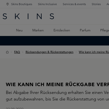
Skins Boutiques
Skins Inclusive
Services & events
Stories
A
ATION SPRINGEN
INGEN
PTINHALT SPRINGEN
Neu
Marken
Entdecken
Parfum
Pfleg
FAQ
Rücksendungen & Rückerstattungen
Wie kann ich meine Rü
WIE KANN ICH MEINE RÜCKGABE VER
Bei Abgabe Ihrer Rücksendung erhalten Sie einen V
gut aufzubewahren, bis Sie die Rückerstattung von u