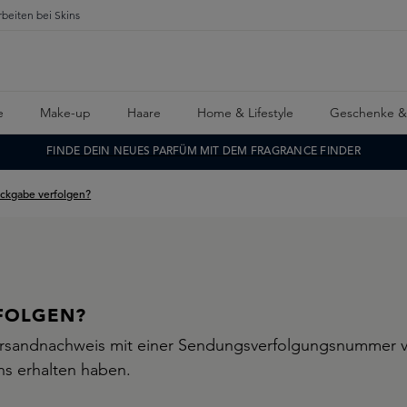
rbeiten bei Skins
e
Make-up
Haare
Home & Lifestyle
Geschenke &
FINDE DEIN NEUES PARFÜM MIT DEM FRAGRANCE FINDER
ckgabe verfolgen?
FOLGEN?
ersandnachweis mit einer Sendungsverfolgungsnummer v
ns erhalten haben.