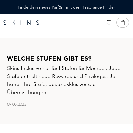
ALT SPRINGEN
Finde dein neues Parfüm mit dem Fragrance Finder
WELCHE STUFEN GIBT ES?
Skins Inclusive hat fünf Stufen für Member. Jede
Stufe enthält neue Rewards und Privileges. Je
höher Ihre Stufe, desto exklusiver die
Überraschungen.
09.05.2023