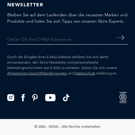
NEWSLETTER
Bleiben Sie auf dem Laufenden über die neuesten Marken und
Produkte und holen Sie sich Tipps von unseren Skins Experts.
Durch die Eingabe Ihrer E-Mail-Adresse erklären Sie sich damit
einverstanden, den Skins-Newsletter und personalisierte
Marketingnachrichten per E-Mail zu erhalten. Sehen Sie sich unsere
Allgemeinen Geschäftsbedingungen
und
Datenschutz
erklärung an.
© 2026 - SKINS - Alle Rechte vorbehalten