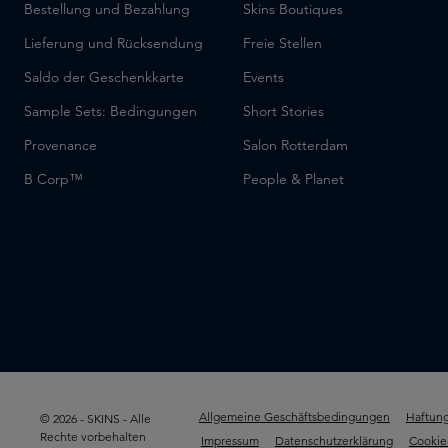
Bestellung und Bezahlung
Skins Boutiques
Lieferung und Rücksendung
Freie Stellen
Saldo der Geschenkkarte
Events
Sample Sets: Bedingungen
Short Stories
Provenance
Salon Rotterdam
B Corp™
People & Planet
Allgemeine Geschäftsbedingungen
Haftung
© 2026 - SKINS - Alle
Rechte vorbehalten
Impressum
Datenschutzerklärung
Cookie