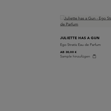
Skip product gallery
ILO
alling Eau de Parfum
JULIETTE HAS A GUN
0 €
hinzufügen
Ego Stratis Eau de Parfum
AB
30,00 €
Sample hinzufügen