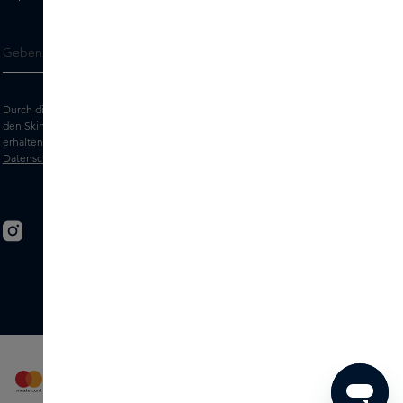
Durch die Eingabe Ihrer E-Mail-Adresse erklären Sie sich damit einverstanden,
den Skins-Newsletter und personalisierte Marketingnachrichten per E-Mail zu
erhalten. Sehen Sie sich unsere
Allgemeinen Geschäftsbedingungen
und
Datenschutz
erklärung an.