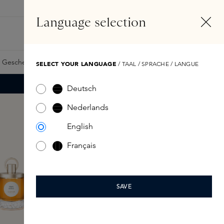
DE
Konto
Language selection
Suchen
Fragrance Finder
 Geschenkkarte
Samples
Skins Exclusives
Skins Boxen
SELECT YOUR LANGUAGE
/ TAAL / SPRACHE / LANGUE
Deutsch
Nederlands
English
Français
SAVE