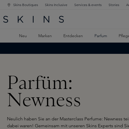
Skins Boutiques
Skins Inclusive
Services & events
Stories
A
ATION SPRINGEN
INGEN
PTINHALT SPRINGEN
Neu
Marken
Entdecken
Parfum
Pfleg
Parfüm:
Newness
Neulich haben Sie an der Masterclass Perfume: Newness te
dabei waren! Gemeinsam mit unseren Skins Experts sind Sie