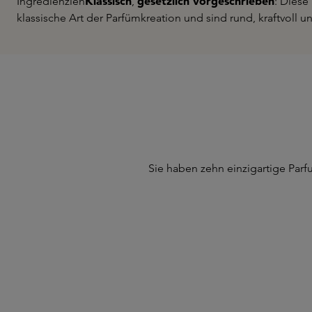
Klassisch
gesetzlich vorgeschrieben
Ingredienzien
,
: Diese
klassische Art der Parfümkreation und sind rund, kraftvoll un
Sie haben zehn einzigartige Parf