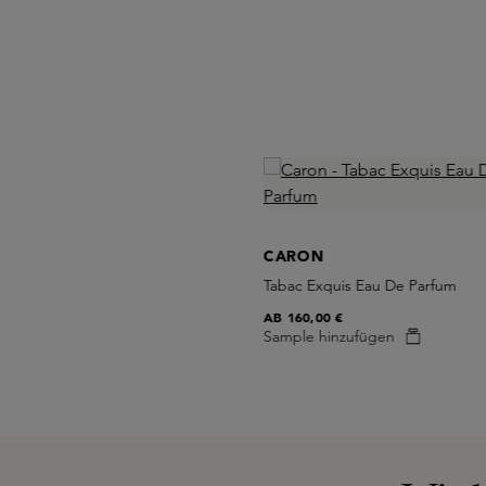
Skip product gallery
RE PREMIERE
Saffron Eau de Parfum
CARON
 €
Tabac Exquis Eau De Parfum
AB
160,00 €
Sample hinzufügen