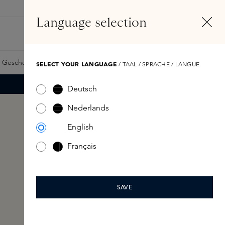
DE
Konto
Language selection
Suchen
Fragrance Finder
 Geschenkkarte
Samples
Skins Exclusives
Skins Boxen
SELECT YOUR LANGUAGE
/ TAAL / SPRACHE / LANGUE
Deutsch
Nederlands
English
Français
SAVE