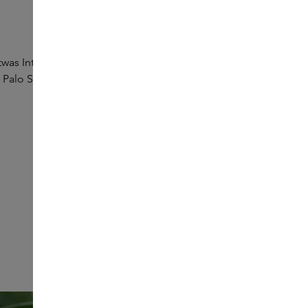
was Interessantes zu bieten. Die vielen Hölzer haben alle
s Palo Santo? Während der Masterclass haben wir die