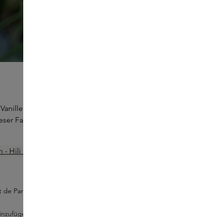
nille, Schokolade und Zuckerwatte. Diese köstlichen,
r Familie ist Ihr Favorit?
ait de Parfum
inzufügen