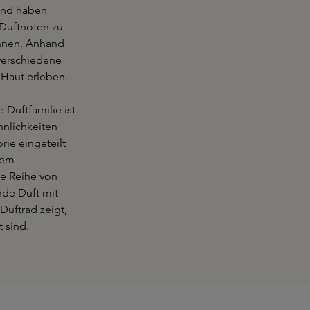
 und haben
 Duftnoten zu
ennen. Anhand
verschiedene
 Haut erleben.
 Duftfamilie ist
hnlichkeiten
ie eingeteilt
nem
ne Reihe von
nde Duft mit
Duftrad zeigt,
t sind.