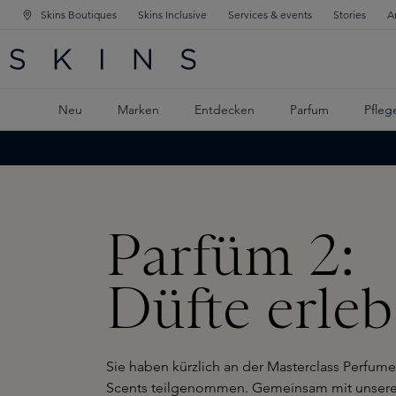
Skins Boutiques
Skins Inclusive
Services & events
Stories
A
ATION SPRINGEN
INGEN
PTINHALT SPRINGEN
Neu
Marken
Entdecken
Parfum
Pfleg
Parfüm 2:
Düfte erle
Sie haben kürzlich an der Masterclass Perfume
Scents teilgenommen. Gemeinsam mit unseren