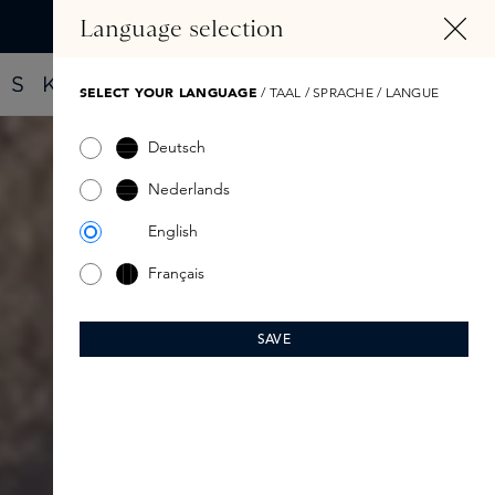
ALT SPRINGEN
Language selection
Finde dein neues Parfüm mit dem Fragrance Finder
SELECT YOUR LANGUAGE
/ TAAL / SPRACHE / LANGUE
Deutsch
Nederlands
English
Français
SAVE