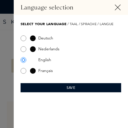
ALT SPRINGEN
Language selection
Finde dein neues Parfüm mit dem Fragrance Finder
SELECT YOUR LANGUAGE
/ TAAL / SPRACHE / LANGUE
Deutsch
Produkte filtern
Nederlands
English
Keine Produkte gefunden.
Français
SAVE