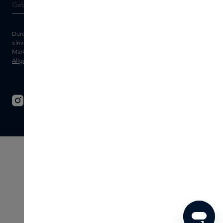
Durch die Eingabe Ihrer E-Mail-Adresse erklären Sie sich damit
einverstanden, den Skins-Newsletter und personalisierte
Marketingnachrichten per E-Mail zu erhalten. Sehen Sie sich unsere
Allgemeinen Geschäftsbedingungen
und
Datenschutz
erklärung an.
© 2026 - SKINS - Alle Rechte vorbehalten
Allgemeine Geschäftsbedingungen
Haftungsausschluss
Impressum
Datenschutzerklärung
Cookie-Einstellungen