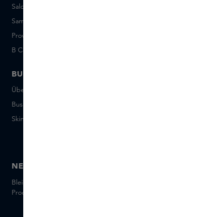
Saldo der Geschenkkarte
Events
Sample Sets: Bedingungen
Short Stories
Provenance
Salon Rotterdam
B Corp™
People & Planet
BUSINESS
CONTACT
Über Skins Business
+31 020 7403222
Business Geschenke
Schreiben Sie uns eine E-
Mail
Skins distribution
Chatten Sie mit uns
Skins boutique
NEWSLETTER
Bleiben Sie auf dem Laufenden über die neuesten Marken und
Produkte und holen Sie sich Tipps von unseren Skins Experts.