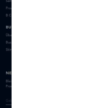
Sample Sets: Bedingungen
Short Stories
Provenance
Salon Rotterdam
B Corp™
People & Planet
BUSINESS
CONTACT
Über Skins Business
+31 020 7403222
Business Geschenke
Schreiben Sie uns eine E-
Mail
Skins distribution
Chatten Sie mit uns
Skins boutique
NEWSLETTER
Bleiben Sie auf dem Laufenden über die neuesten Marken und
Produkte und holen Sie sich Tipps von unseren Skins Experts.