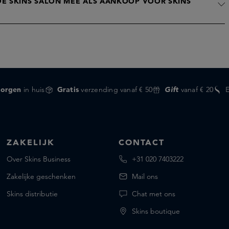
E SKINS SALON MEE ALS AANKOOP VOOR SKINS
orgen
in huis
Gratis
verzending vanaf € 50
Gift
vanaf € 20
ZAKELIJK
CONTACT
Over Skins Business
+31 020 7403222
Zakelijke geschenken
Mail ons
Skins distributie
Chat met ons
Skins boutique