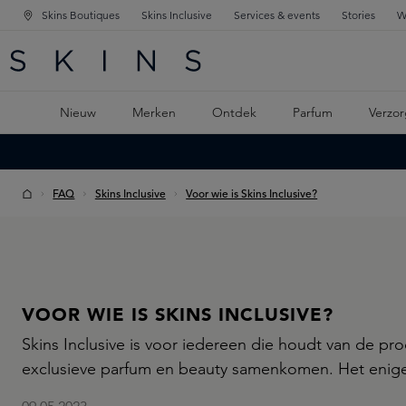
Skins Boutiques
Skins Inclusive
Services & events
Stories
W
KEN
FD NAVIGATIE
 DE HOOFDINHOUD
Nieuw
Merken
Ontdek
Parfum
Verzor
FAQ
Skins Inclusive
Voor wie is Skins Inclusive?
VOOR WIE IS SKINS INCLUSIVE?
Skins Inclusive is voor iedereen die houdt van de p
exclusieve parfum en beauty samenkomen. Het enige 