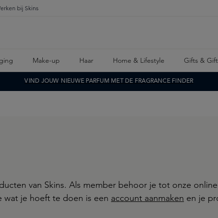
erken bij Skins
ging
Make-up
Haar
Home & Lifestyle
Gifts & Gif
VIND JOUW NIEUWE PARFUM MET DE FRAGRANCE FINDER
roducten van Skins. Als member behoor je tot onze onlin
wat je hoeft te doen is een
account aanmaken
en je pro