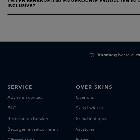
TELLEN BEHANDELING EN GEKOCHTE PRODUCTEN IN D
INCLUSIVE?
Vandaag
besteld,
m
SERVICE
OVER SKINS
Advies en contact
Over ons
FAQ
Skins Inclusive
Bestellen en betalen
Skins Boutiques
Bezorgen en retourneren
Vacatures
Giftcard saldo
Events