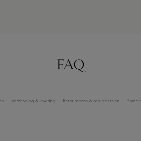
FAQ
en
Verzending & levering
Retourneren & terugbetalen
Sample