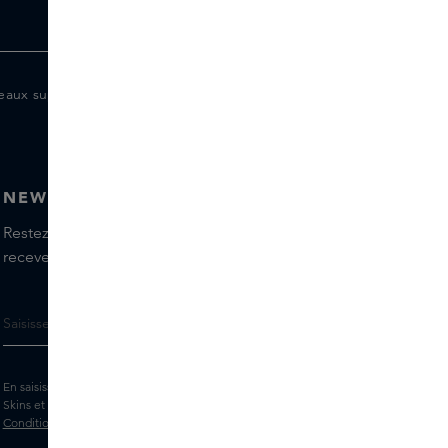
eaux supplémentaires pour les membres
NEWSLETTER
Restez informé(e) des dernières marques et produits,
recevez les conseils de nos Skins Experts.
En saisissant votre adresse e-mail, vous acceptez de recevoir la newsletter
Skins et des messages marketing personnalisés par e-mail. Consultez les
Conditions générales
et la
Politique
de confidentialité.