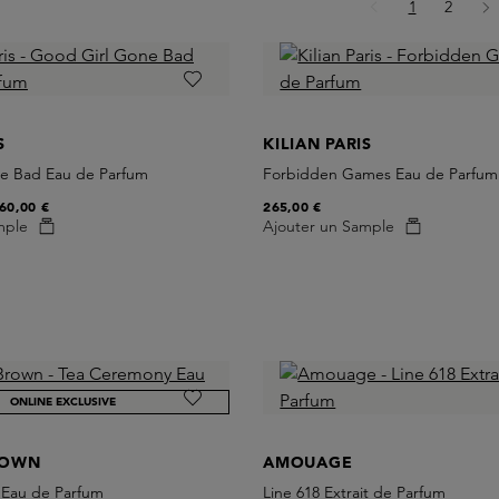
Page
Page
1
2
S
KILIAN PARIS
e Bad Eau de Parfum
Forbidden Games Eau de Parfum
60,00 €
265,00 €
mple
Ajouter un Sample
ONLINE EXCLUSIVE
ROWN
AMOUAGE
Eau de Parfum
Line 618 Extrait de Parfum