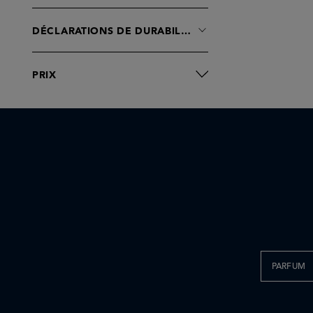
Floraïku
Frederic Malle
DÉCLARATIONS DE DURABILITÉ
Ghawali
Goldfield & Banks
PRIX
Jousset Parfums
Juliette has a Gun
Kilian Paris
LOEWE
Layer+
Le Labo fragrances
Maison Crivelli
Memo Paris
Molton Brown
Parfums de Marly
PARFUM
Thomas De Monaco