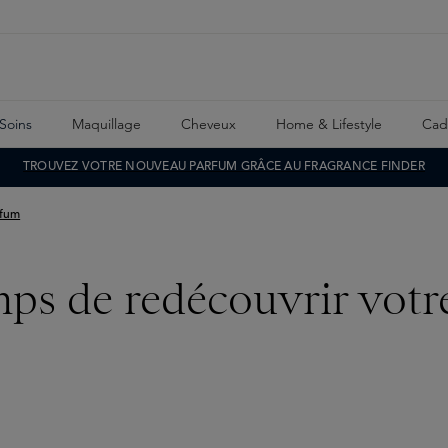
Soins
Maquillage
Cheveux
Home & Lifestyle
Cad
TROUVEZ VOTRE NOUVEAU PARFUM GRÂCE AU FRAGRANCE FINDER
rfum
emps de redécouvrir vot