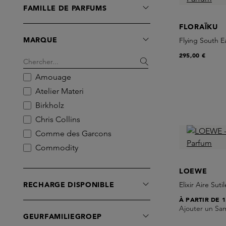
FAMILLE DE PARFUMS
FLORAÏKU
MARQUE
Flying South 
295,00 €
Amouage
Atelier Materi
Birkholz
Chris Collins
Comme des Garcons
Commodity
Creed
LOEWE
EX NIHILO
RECHARGE DISPONIBLE
Elixir Aire Sut
Ella K Parfums
À PARTIR DE
1
Escentric Molecules
Ajouter un Sa
GEURFAMILIEGROEP
Essential Parfums