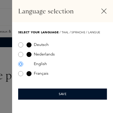
FR
Compte
Language selection
Rechercher
Fragrance Finder
eaux & Giftcards
Samples
Skins Exclusives
Skins Boxe
SELECT YOUR LANGUAGE
/ TAAL / SPRACHE / LANGUE
Deutsch
Nederlands
English
re parfum
Français
SAVE