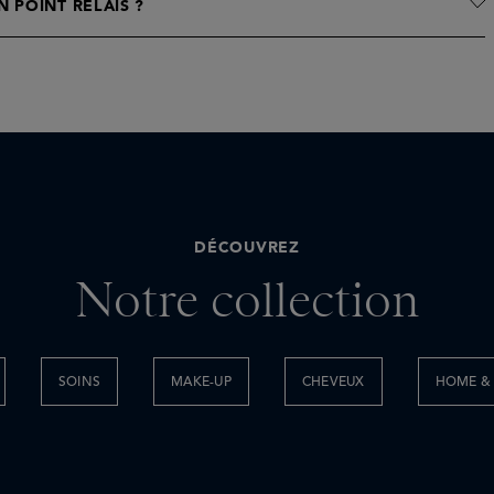
 POINT RELAIS ?
DÉCOUVREZ
Notre collection
SOINS
MAKE-UP
CHEVEUX
HOME & 