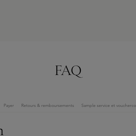
FAQ
Payer
Retours & remboursements
Sample service et voucherc
n