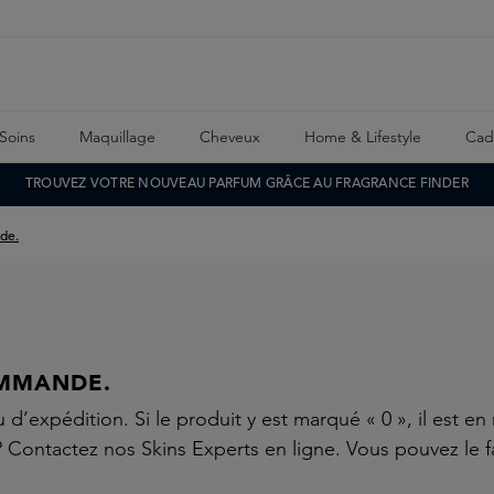
Soins
Maquillage
Cheveux
Home & Lifestyle
Cad
TROUVEZ VOTRE NOUVEAU PARFUM GRÂCE AU FRAGRANCE FINDER
de.
OMMANDE.
u d’expédition. Si le produit y est marqué « 0 », il est e
? Contactez nos Skins Experts en ligne. Vous pouvez le f