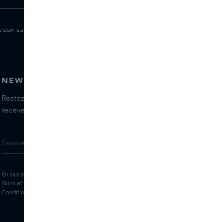
eaux supplémentaires pour les membres
NEWSLETTER
Restez informé(e) des dernières marques et produits,
recevez les conseils de nos Skins Experts.
En saisissant votre adresse e-mail, vous acceptez de recevoir la newsletter
Skins et des messages marketing personnalisés par e-mail. Consultez les
Conditions générales
et la
Politique
de confidentialité.