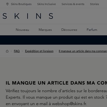
Skins Boutiques
Skins Inclusive
Services & events
Stories
GATION PRINCIPALE
HERCHE
 CONTENU PRINCIPAL
Nouveau
Marques
Découvrez
Parfum
FAQ
Expédition et livraison
Il manque un article dans ma comman
IL MANQUE UN ARTICLE DANS MA C
Vérifiez toujours le nombre d'articles sur le borderea
Experts. Il vous manque un produit qui est en stock 
en envoyant un e-mail à webshop@skins.fr.