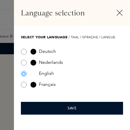
FR
Compte
Language selection
Rechercher
Fragrance Finder
eaux & Giftcards
Samples
Skins Exclusives
Skins Boxe
SELECT YOUR LANGUAGE
/ TAAL / SPRACHE / LANGUE
Deutsch
Nederlands
English
Français
SAVE