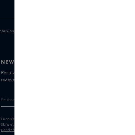
eaux supplémentaires pour les membres
NEWSLETTER
Restez informé(e) des dernières marques et produits,
recevez les conseils de nos Skins Experts.
En saisissant votre adresse e-mail, vous acceptez de recevoir la newsletter
Skins et des messages marketing personnalisés par e-mail. Consultez les
Conditions générales
et la
Politique
de confidentialité.