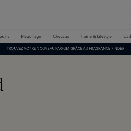
Soins
Maquillage
Cheveux
Home & Lifestyle
Cad
TROUVEZ VOTRE NOUVEAU PARFUM GRÂCE AU FRAGRANCE FINDER
d