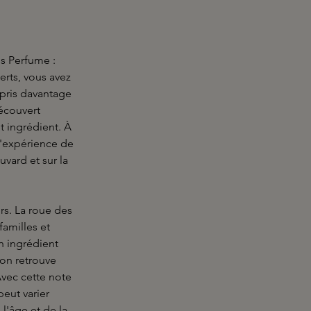
s Perfume :
rts, vous avez
ppris davantage
découvert
et ingrédient. À
 l'expérience de
uvard et sur la
rs. La roue des
familles et
n ingrédient
on retrouve
Avec cette note
peut varier
l'âge et de la