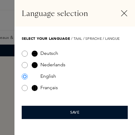
FR
Compte
Language selection
Rechercher
Fragrance Finder
eaux & Giftcards
Samples
Skins Exclusives
Skins Boxe
SELECT YOUR LANGUAGE
/ TAAL / SPRACHE / LANGUE
Deutsch
Nederlands
English
Français
SAVE