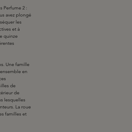
s Perfume 2 :
ous avez plongé
sséquer les
tives et à
de quinze
érentes
ms. Une famille
s ensemble en
ces
illes de
térieur de
ns lesquelles
nteurs. La roue
s familles et