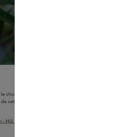
e chocolat et la barbe à papa. Ces délicieux ingrédients
e cette famille est votre préférée ?