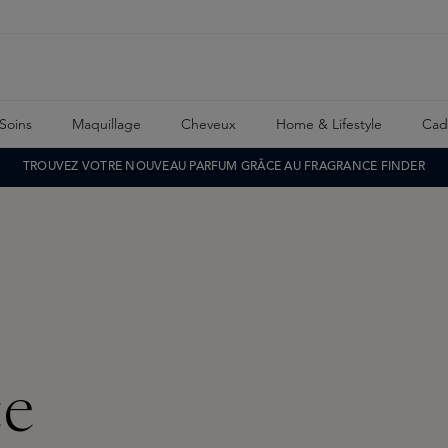
Soins
Maquillage
Cheveux
Home & Lifestyle
Cad
TROUVEZ VOTRE NOUVEAU PARFUM GRÂCE AU FRAGRANCE FINDER
ce