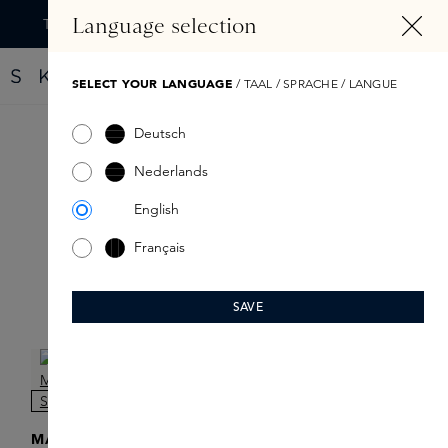
TENU PRINCIPAL
Language selection
Trouvez votre nouveau parfum grâce au Fragrance Finder
SELECT YOUR LANGUAGE
/ TAAL / SPRACHE / LANGUE
Deutsch
Skins
Nederlands
English
Français
SAVE
Filtre
ONLINE EXCLUSIVE
MASTERCLASSES
MASTERCLASSES