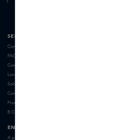
jours ouvrés
Livraison sous 1 à 3
SERVICE
A PROPOS DE SKINS
Conseils et contact
A propos de Nous
FAQ
A propos Skins Inclusive
Commander et Payer
Skins Boutiques
Livraison et Retours
Postes vacants (néerlandais)
Solde de la Carte Cadeau
Events
Conditions Sample Set
Short Stories
Provenance
Salon Rotterdam
B Corp™
People & Planet
ENTREPRISE
CONTACT
A propos de Skins Business
+31 020 7403222