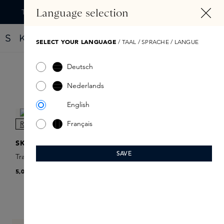
TENU PRINCIPAL
Language selection
Trouvez votre nouveau parfum grâce au Fragrance Finder
SELECT YOUR LANGUAGE
/ TAAL / SPRACHE / LANGUE
Deutsch
Filtre
Nederlands
English
Français
NOUVEAU
SKINS
SAVE
Travel Spray Refill
5,00 €