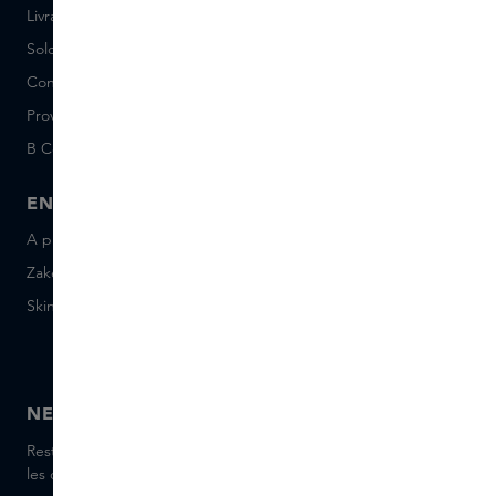
Livraison et Retours
Postes vacants (néerlandais)
Solde de la Carte Cadeau
Events
Conditions Sample Set
Short Stories
Provenance
Salon Rotterdam
B Corp™
People & Planet
ENTREPRISE
CONTACT
A propos de Skins Business
+31 020 7403222
Zakelijke geschenken
Envoyez-nous un e-mail
Skins Distribution
Discutez avec nous en
direct
Skins boutique
NEWSLETTER
Restez informé(e) des dernières marques et produits, recevez
les conseils de nos Skins Experts.