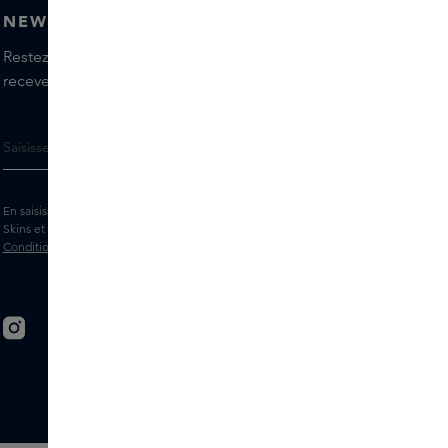
NEWSLETTER
Restez informé(e) des dernières marques et produits,
recevez les conseils de nos Skins Experts.
En saisissant votre adresse e-mail, vous acceptez de recevoir la newsletter
Skins et des messages marketing personnalisés par e-mail. Consultez les
Conditions générales
et la
Politique
de confidentialité.