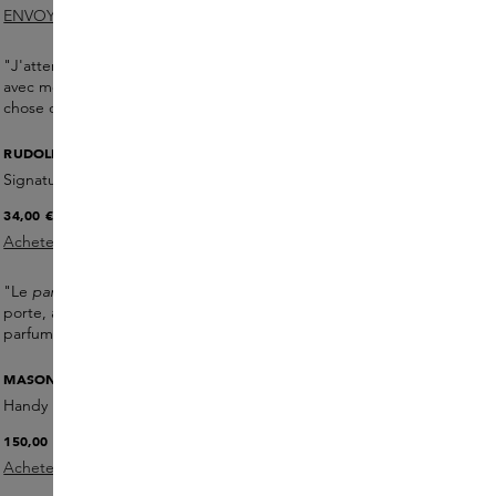
ENVOYEZ-MOI UN E-MAIL
"J'attends avec impatience les soirées printanières pétillantes
avec mes amis - je pourrais alors ajouter un petit quelque
chose de plus à mes cils".
RUDOLPH CARE
Signature Notes Huile de Parfum
34,00 €
Acheter maintenant
"Le
parfum signature de
Rudolph Care est le seul que je
porte, avec des notes chaudes, douces et fraîches. C'est un
parfum à l'huile entièrement naturel, à la senteur délicate."
MASON PEARSON
Handy Bristle & Nylon BN3
150,00 €
Acheter maintenant