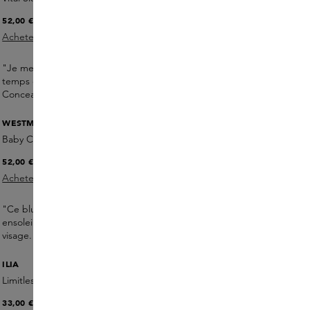
52,00 €
Acheter maintenant
"Je me maquille Zelens, mais lorsque j'ai eu un emploi du
temps chargé et que j'ai besoin d'un petit Make-up, le
Concealer est indispensable."
WESTMAN ATELIER
Baby Cheeks Blush Stick
52,00 €
Acheter maintenant
"Ce blush crème me donne des joues fraîches,
rosées
et
ensoleillées et se fond parfaitement avec ma crème pour le
visage."
ILIA
Limitless Lash Mascara Midnight
33,00 €