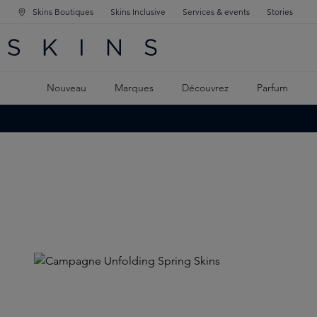
Skins Boutiques
Skins Inclusive
Services & events
Stories
GATION PRINCIPALE
HERCHE
 CONTENU PRINCIPAL
Nouveau
Marques
Découvrez
Parfum