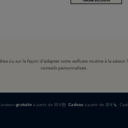
ONLINE EXCLUSIVE
drea ou sur la façon d'adapter votre
selfcare routine
à la saison
conseils personnalisés.
Livraison
gratuite
à partir de 50 €
Cadeau
à partir de 20 €
Cad