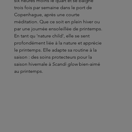
six heures moins le quart et se baigne
trois fois par semaine dans le port de
Copenhague, après une courte
méditation. Que ce soit en plein hiver ou
par une journée ensoleillée de printemps.
En tant qu 'nature child', elle se sent
profondément liée à la nature et apprécie
le printemps. Elle adapte sa routine à la
saison : des soins protecteurs pour la
saison hivernale à
Scandi glow
bien-aimé
au printemps.