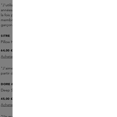
"J'utilise ma brosse à cheveux Mason Pearson depuis des
années ; je ne peux plus m'en passer. Elle fait une différence à
la fois pour mon cuir chevelu et pour mes cheveux. Tous les
membres de ma famille ont les cheveux longs, alors mes
garçons, ma fille et moi les partageons."
SITRE
Pillow Haze Massage Candle
64,00 €
Acheter maintenant
"J'aime les bougies naturelles, comme celle-ci, fabriquées à
partir de cires et d'huiles naturelles", explique-t-il.
DORE & ROSE
Deep Sleep Mask
45,00 €
Acheter maintenant
"Un masque de sommeil en soie est
indispensable
pour moi.