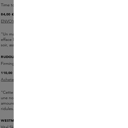
Time to Glow Peeling Mask
84,00 €
ENVOYEZ-MOI UN E-MAIL
"Un masque aux acides de fruits exfoliants qui éclaircit et
efface les signes de fatigue. Je l'utilise dans ma routine du
soir, associé au sérum Face Serum solaire le matin."
RUDOLPH CARE
Firming Therapy Rich Cream
110,00 €
Acheter maintenant
"Cette crème pour le visage à la texture riche et luxueuse est
une nouveauté de Rudolph Care - j'en suis totalement
amoureuse. Elle protège, donne un bel éclat et comble les
ridules."
WESTMAN ATELIER
Vital Skincare Concealer