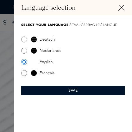
TENU PRINCIPAL
Language selection
Trouvez votre nouveau parfum grâce au Fragrance Finder
SELECT YOUR LANGUAGE
/ TAAL / SPRACHE / LANGUE
Deutsch
Nederlands
English
Français
SAVE