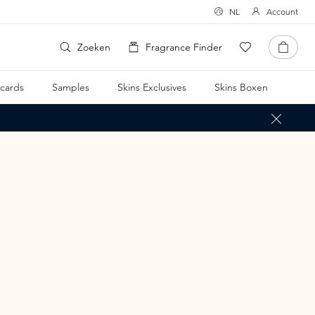
NL
Account
Zoeken
Fragrance Finder
tcards
Samples
Skins Exclusives
Skins Boxen