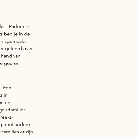
ass Parfum 1:
s ben je in de
nnisgemaakt
er geleerd over
 hand van
de geuren
. Een
zijn
en en
geurfamilies
 reeks
gt met andere
families er zijn