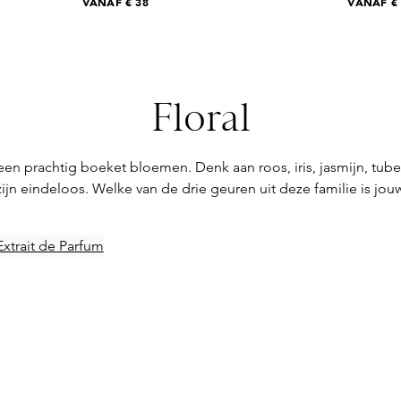
VANAF
€ 38
VANAF
€
Floral
n een prachtig boeket bloemen. Denk aan roos, iris, jasmijn, t
ijn eindeloos. Welke van de drie geuren uit deze familie is jouw