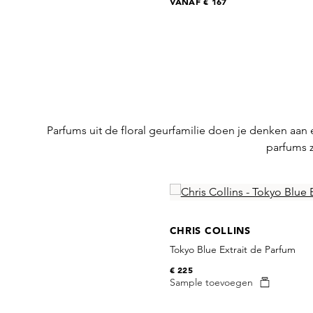
VANAF
€ 167
Parfums uit de floral geurfamilie doen je denken aa
parfums z
Skip product gallery
CHRIS COLLINS
Tokyo Blue Extrait de Parfum
€ 225
Sample toevoegen