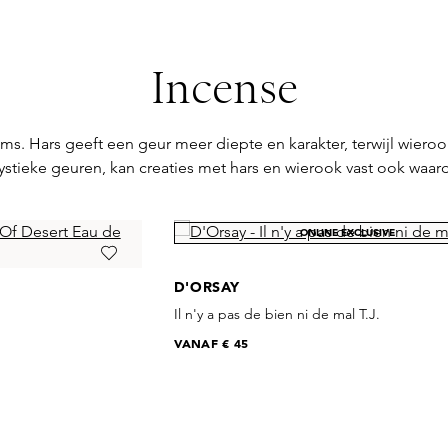
Incense
s. Hars geeft een geur meer diepte en karakter, terwijl wier
stieke geuren, kan creaties met hars en wierook vast ook waar
ONLINE EXCLUSIVE
D'ORSAY
Il n'y a pas de bien ni de mal T.J.
VANAF
€ 45