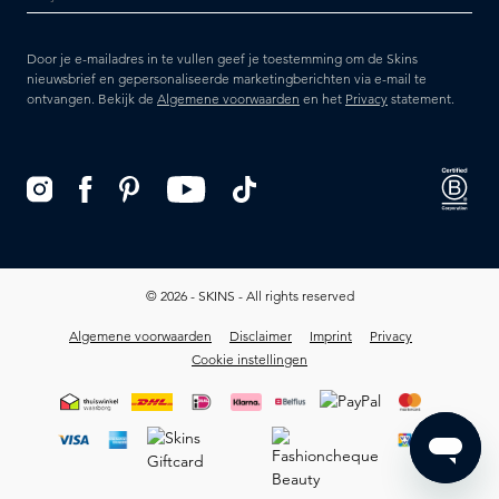
Door je e-mailadres in te vullen geef je toestemming om de Skins
nieuwsbrief en gepersonaliseerde marketingberichten via e-mail te
ontvangen. Bekijk de
Algemene voorwaarden
en het
Privacy
statement.
© 2026 - SKINS - All rights reserved
Algemene voorwaarden
Disclaimer
Imprint
Privacy
Cookie instellingen