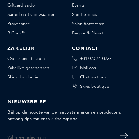
Giftcard saldo
Events
Sample set voorwaarden
Short Stories
Provenance
Salon Rotterdam
B Corp™
People & Planet
ZAKELIJK
CONTACT
Over Skins Business
+31 020 7403222
Zakelijke geschenken
Mail ons
Skins distributie
Chat met ons
Skins boutique
NIEUWSBRIEF
Blijf op de hoogte van de nieuwste merken en producten,
ontvang tips van onze Skins Experts.