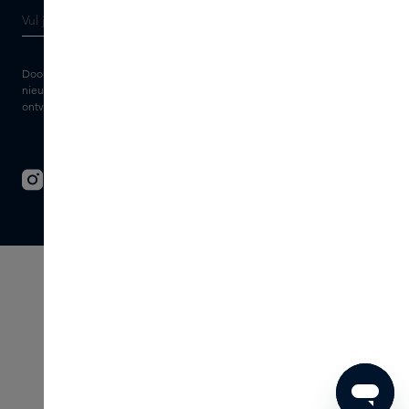
Door je e-mailadres in te vullen geef je toestemming om de Skins
nieuwsbrief en gepersonaliseerde marketingberichten via e-mail te
ontvangen. Bekijk de
Algemene voorwaarden
en het
Privacy
statement.
© 2026 - SKINS - All rights reserved
Algemene voorwaarden
Disclaimer
Imprint
Privacy
Cookie instellingen