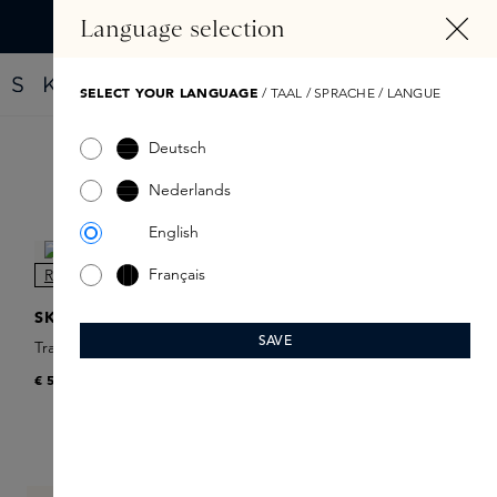
HOOFDINHOUD
Language selection
Vind jouw nieuwe parfum met de Fragrance Finder
SELECT YOUR LANGUAGE
/ TAAL / SPRACHE / LANGUE
Deutsch
Filter
Nederlands
English
Français
NIEUW
SKINS
SAVE
Travel Spray Refill
€ 5