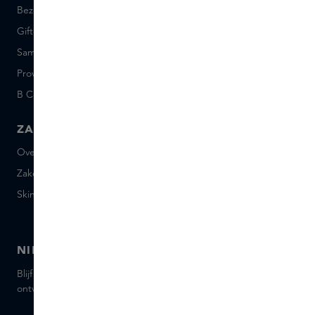
Bezorgen en retourneren
Vacatures
Giftcard saldo
Events
Sample set voorwaarden
Short Stories
Provenance
Salon Rotterdam
B Corp™
People & Planet
ZAKELIJK
CONTACT
Over Skins Business
+31 020 7403222
Zakelijke geschenken
Mail ons
Skins distributie
Chat met ons
Skins boutique
NIEUWSBRIEF
Blijf op de hoogte van de nieuwste merken en producten,
ontvang tips van onze Skins Experts.