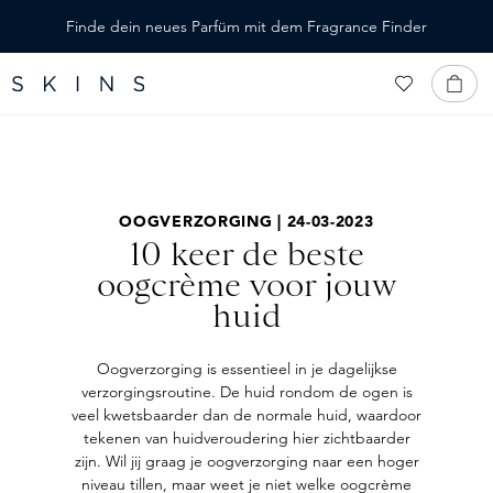
ALT SPRINGEN
Finde dein neues Parfüm mit dem Fragrance Finder
OOGVERZORGING | 24-03-2023
10 keer de beste
oogcrème voor jouw
huid
Oogverzorging is essentieel in je dagelijkse
verzorgingsroutine. De huid rondom de ogen is
veel kwetsbaarder dan de normale huid, waardoor
tekenen van huidveroudering hier zichtbaarder
zijn. Wil jij graag je oogverzorging naar een hoger
niveau tillen, maar weet je niet welke oogcrème