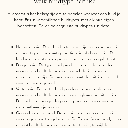
Welk huidtype heb ik?
Allereerst is het belangrijk om te bepalen wat voor een huid je
hebt. Er zijn verschillende huidtypes, met elk hun eigen
behoeften. De vijf belangrijkste huidtypes zijn deze:
Normale huid: Deze huid is te beschrijven als evenwichtig
en heeft geen overmatige vettigheid of droogheid. De
huid voelt zacht en soepel aan en heeft een egale teint.
Droge huid: Dit type huid produceert minder olie dan
normaal en heeft de neiging om schilferig, ruw en
geïrriteerd te zijn. De huid kan er wat dof uitzien en heeft
vaak een strak gevoel.
Vette huid: Een vette huid produceert meer olie dan
normaal en heeft de neiging om er glimmend uit te zien.
De huid heeft mogelijk grotere poriën en kan daardoor
extra vatbaar zijn voor acne.
Gecombineerde huid: Deze huid heeft een combinatie
van droge en vette gebieden. De T-zone (voorhoofd, neus
en kin) heeft de neiging om vetter te zijn, terwijl de