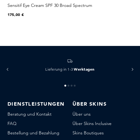
Sensitif Eye Cream SPF 30 Broad Spectrum
R
175,00 €
2
Werktagen
Lieferung in 1-3
DIENSTLEISTUNGEN
ÜBER SKINS
Beratung und Kontakt
Über uns
FAQ
Über Skins Inclusive
Bestellung und Bezahlung
Skins Boutiques