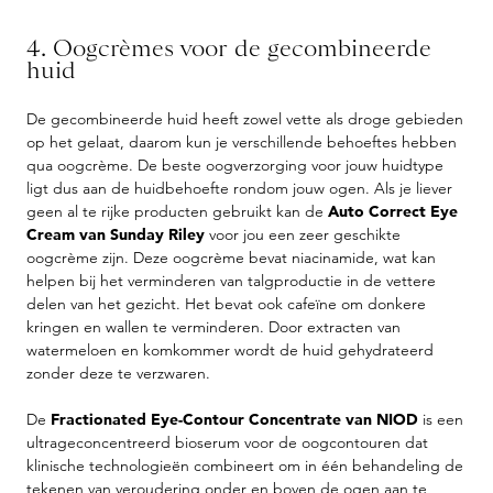
4. Oogcrèmes voor de gecombineerde
huid
De gecombineerde huid heeft zowel vette als droge gebieden
op het gelaat, daarom kun je verschillende behoeftes hebben
qua oogcrème. De beste oogverzorging voor jouw huidtype
ligt dus aan de huidbehoefte rondom jouw ogen. Als je liever
geen al te rijke producten gebruikt kan de
Auto Correct Eye
Cream van Sunday Riley
voor jou een zeer geschikte
oogcrème zijn. Deze oogcrème bevat niacinamide, wat kan
helpen bij het verminderen van talgproductie in de vettere
delen van het gezicht. Het bevat ook cafeïne om donkere
kringen en wallen te verminderen. Door extracten van
watermeloen en komkommer wordt de huid gehydrateerd
zonder deze te verzwaren.
De
Fractionated Eye-Contour Concentrate van NIOD
is een
ultrageconcentreerd bioserum voor de oogcontouren dat
klinische technologieën combineert om in één behandeling de
tekenen van veroudering onder en boven de ogen aan te