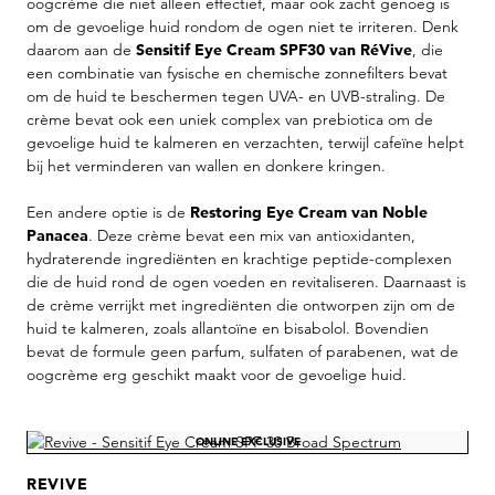
oogcrème die niet alleen effectief, maar ook zacht genoeg is
om de gevoelige huid rondom de ogen niet te irriteren. Denk
daarom aan de
Sensitif Eye Cream SPF30 van RéVive
, die
een combinatie van fysische en chemische zonnefilters bevat
om de huid te beschermen tegen UVA- en UVB-straling. De
crème bevat ook een uniek complex van prebiotica om de
gevoelige huid te kalmeren en verzachten, terwijl cafeïne helpt
bij het verminderen van wallen en donkere kringen.
Een andere optie is de
Restoring Eye Cream van Noble
Panacea
. Deze crème bevat een mix van antioxidanten,
hydraterende ingrediënten en krachtige peptide-complexen
die de huid rond de ogen voeden en revitaliseren. Daarnaast is
de crème verrijkt met ingrediënten die ontworpen zijn om de
huid te kalmeren, zoals allantoïne en bisabolol. Bovendien
bevat de formule geen parfum, sulfaten of parabenen, wat de
oogcrème erg geschikt maakt voor de gevoelige huid.
Skip product gallery
ONLINE EXCLUSIVE
REVIVE