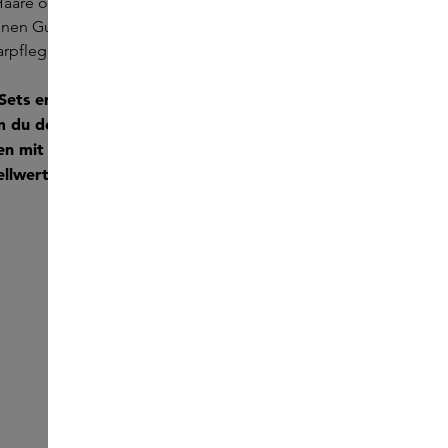
Haare optimal zum Strahlen bringen. Zu jedem
einen Gutschein im Wert der Box; diesen kannst du
aarpflegeprodukt einlösen.
ets erhältst du per E-Mail einen Gutschein im
 du dein Lieblingsprodukt in Originalgröße
n mit Rabatt kaufen kannst. Dieser Gutschein ist
llwert von 30 € gültig.