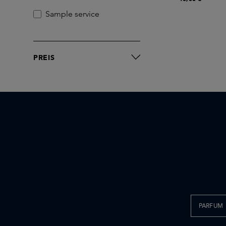
Sample service
PREIS
PARFUM