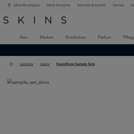
Skins Boutiques
Skins Inclusive
Services & events
Stories
A
ATION SPRINGEN
INGEN
PTINHALT SPRINGEN
Neu
Marken
Entdecken
Parfum
Pfleg
Samples
Haare
Haarpflege Sample Sets