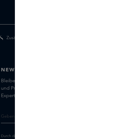
Zusätzliche Geschenke für Mitglieder
NEWSLETTER
Bleiben Sie auf dem Laufenden über die neuesten Marken
und Produkte und holen Sie sich Tipps von unseren Skins
Experts.
Durch die Eingabe Ihrer E-Mail-Adresse erklären Sie sich damit einverstanden,