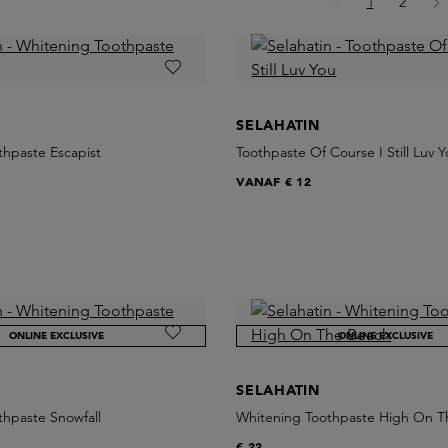
Pagina
Pagina
1
2
SELAHATIN
thpaste Escapist
Toothpaste Of Course I Still Luv 
VANAF
€ 12
ONLINE EXCLUSIVE
ONLINE EXCLUSIVE
SELAHATIN
thpaste Snowfall
Whitening Toothpaste High On T
€ 22