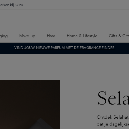
erken bij Skins
ging
Make-up
Haar
Home & Lifestyle
Gifts & Gif
VIND JOUW NIEUWE PARFUM MET DE FRAGRANCE FINDER
Sel
Ontdek Selahat
dat je dagelijk