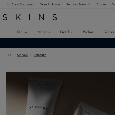
Skins Boutiques
Skins Inclusive
Services & events
Stories
W
KEN
FD NAVIGATIE
 DE HOOFDINHOUD
Nieuw
Merken
Ontdek
Parfum
Verzor
Merken
Selahatin