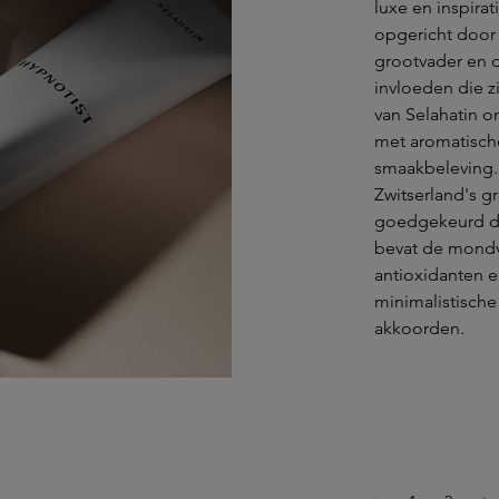
luxe en inspirat
opgericht door K
grootvader en d
invloeden die z
van Selahatin o
met aromatisch
smaakbeleving.
Zwitserland's g
goedgekeurd do
bevat de mondv
antioxidanten en
minimalistische
akkoorden.