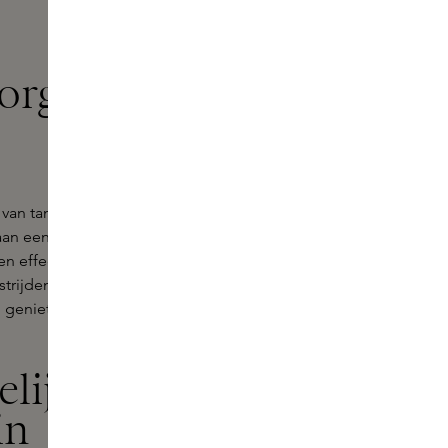
orging van
van tandverzorging. Als
aan een gezonde, stralende
n effectieve producten aan te
ijden. Ook voorziet Selahatin je
geniet je van bijzondere
elijkse
in