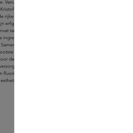
ie. Vanuit het hart van Stockholm is Selahatin
ristoffer Vural, geïnspireerd door zijn
e rijke mix van Scandinavische en Oosterse
ijn erfgoed vormen. Het unieke assortiment
mvat tandpasta, mondwater en -spray verrijkt
e ingrediënten voor een ongeëvenaarde
 Samengesteld in samenwerking met
rootste mondverzorgingsfabrikant en
or de Zweedse tandheelkundige vereniging,
erzorging ingrediënten zoals witmakers,
 fluoride. Laat je verleiden door Selahatin's
 esthetiek en ambachtelijk vervaardigde