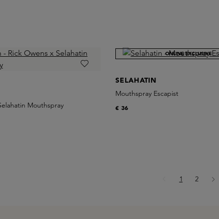
ONLINE EXCLUSIVE
SELAHATIN
Mouthspray Escapist
Selahatin Mouthspray
€ 36
Pagina
Pagina
1
2