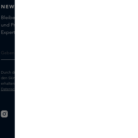
NEWSLETTER
Bleiben Sie auf dem Laufenden über die neuesten Marken
und Produkte und holen Sie sich Tipps von unseren Skins
Experts.
Durch die Eingabe Ihrer E-Mail-Adresse erklären Sie sich damit einverstanden,
den Skins-Newsletter und personalisierte Marketingnachrichten per E-Mail zu
erhalten. Sehen Sie sich unsere
Allgemeinen Geschäftsbedingungen
und
Datenschutz
erklärung an.