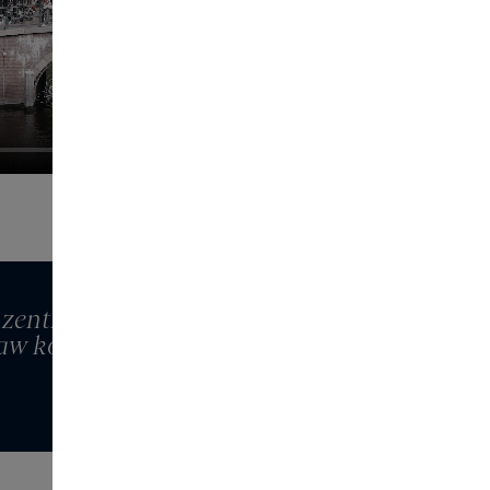
nzentrieren: Fühlen, Riechen und Sehen.
Paw kommt das alles zusammen."