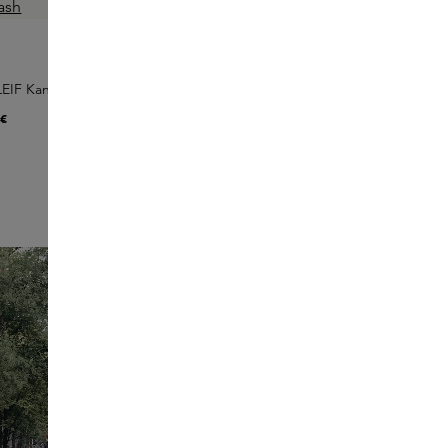
LEIF Kangaroo Paw Hand Wash
 €