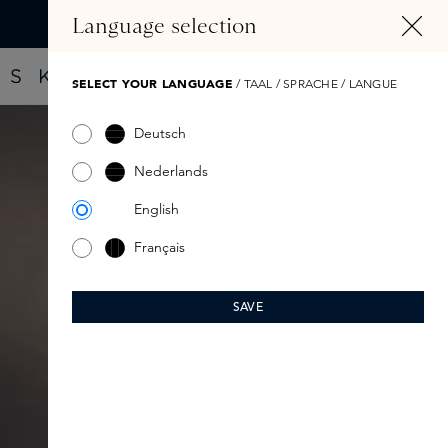
ALT SPRINGEN
Language selection
Finde dein neues Parfüm mit dem Fragrance Finder
SELECT YOUR LANGUAGE
/ TAAL / SPRACHE / LANGUE
Deutsch
Nederlands
English
Français
SAVE