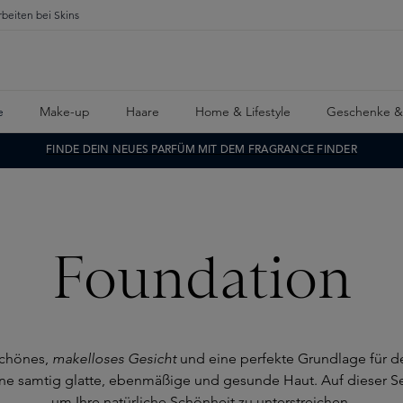
rbeiten bei Skins
e
Make-up
Haare
Home & Lifestyle
Geschenke &
FINDE DEIN NEUES PARFÜM MIT DEM FRAGRANCE FINDER
Foundation
schönes,
makelloses Gesicht
und eine perfekte Grundlage für d
ne samtig glatte, ebenmäßige und gesunde Haut. Auf dieser Sei
um Ihre natürliche Schönheit zu unterstreichen.