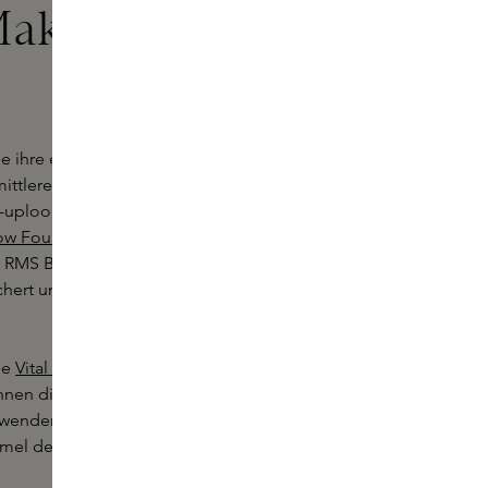
ake-up gibt
lle ihre eigenen Merkmale und
mittlerer und deckender
-uplook wünschen, können Sie sich
ow Foundation
von NARS
RMS Beauty ist mit einer
rt und verleiht einen fast
ie
Vital Skincare Complexion Drops
nnen die Drops auch wunderbar in
rwenden, besonders bei öliger Haut.
rmel der Drops besser fixiert.