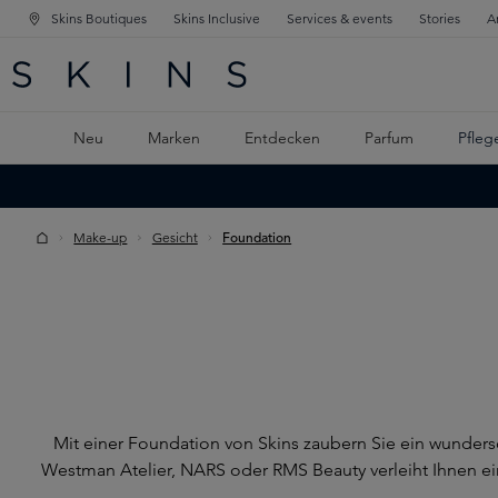
Skins Boutiques
Skins Inclusive
Services & events
Stories
A
ATION SPRINGEN
INGEN
PTINHALT SPRINGEN
Neu
Marken
Entdecken
Parfum
Pfleg
Make-up
Gesicht
Foundation
Mit einer Foundation von Skins zaubern Sie ein wunder
Westman Atelier, NARS oder RMS Beauty verleiht Ihnen ei