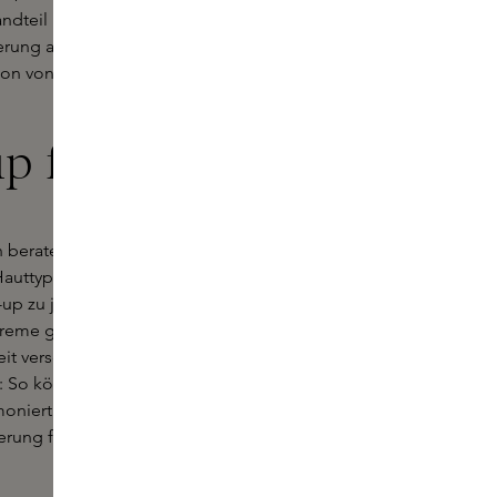
andteil unserer
Make-up-Routine
. Mit
ng auf, die als Basis für das
tion von tollen Marken wie
Laura
p für Sie
ch beraten, welche Foundation am
Hauttyp und Ihre Bedürfnisse
up zu jeder Jahreszeit wechseln. Im
eme greifen und im Winter zu einer
eit versorgt und
sie dewy
aussehen
t: So können Sie auch im Laufe der
oniert. Achten Sie immer auf den
erung für einen eher gelblichen Ton