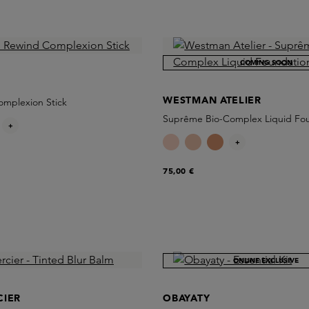
COMING SOON
WESTMAN ATELIER
omplexion Stick
Suprême Bio-Complex Liquid Fo
+
+
75,00 €
ONLINE EXCLUSIVE
CIER
OBAYATY