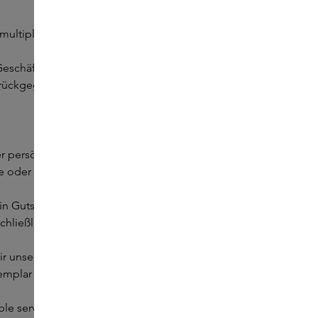
r multiple samples of the same product.
 Geschäften sind vorab zusammengestellte Sample Sets
zurückgegeben werden, da es sich um ein personalisiertes
r persönlichen Seite mit Informationen zu den
e oder in unseren Boutiquen.
ein Gutschein enthält. Gutscheine sind ab einem
ließlich für Parfums aus der Skins-Kollektion.
 unser Bestes tun, um alle Proben eines Sets vorrätig zu
Exemplar einer anderen Probe aus demselben Set hinzu.
mple service“-Gutschein eingelöst werden, und pro Online-