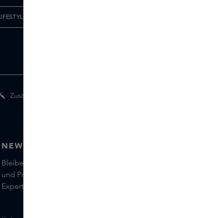
IFESTYLE
Zusätzliche Geschenke für Mitglieder
NEWSLETTER
Bleiben Sie auf dem Laufenden über die neuesten Marken
und Produkte und holen Sie sich Tipps von unseren Skins
Experts.