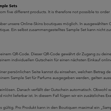
mple Sets
om five different products. It is therefore not possible to orde
 über unsere Online-Skins boutiques möglich. In ausgewählten
Boutique. Ein selbst zusammengestelltes Sample Set kann nicht 
it einem QR-Code. Dieser QR-Code gewährt dir Zugang zu deine
einem individuellen Gutschein für einen nächsten Einkauf onlin
einer persönlichen Seite kannst du einsehen, welchen Betrag d
 einem Sample Set für Parfums ausgegeben werden, gelten aussch
inlösen. Danach verfällt der Gutschein automatisch. Obwohl wir
icht lieferbar ist. In diesem Fall fügen wir ein zusätzliches 
ues gültig. Pro Produkt kann in den Boutiquen maximal ein „Sa