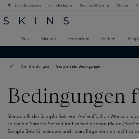
Skins Boutiques
Skins Inclusive
Services & events
Stories
A
ATION SPRINGEN
INGEN
PTINHALT SPRINGEN
Neu
Marken
Entdecken
Parfum
Pfleg
Dienstleistungen
Sample Sets: Bedingungen
Bedingungen f
Skins stellt die Sample Sets vor. Auf vielfachen Wunsch h
selbst ein Sample Set mit fünf verschiedenen (Raum-)Parf
Sample Sets für skincare und Haarpflege können nicht selb