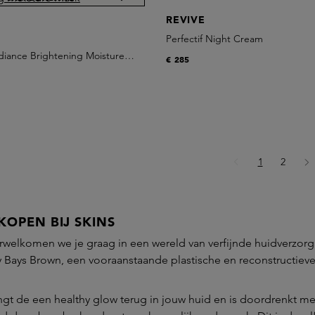
REVIVE
Perfectif Night Cream
iance Brightening Moisture
€ 285
Pagina
Pagina
1
2
KOPEN BIJ SKINS
erwelkomen we je graag in een wereld van verfijnde huidverzor
 Bays Brown, een vooraanstaande plastische en reconstructieve
ngt de een healthy glow terug in jouw huid en is doordrenkt 