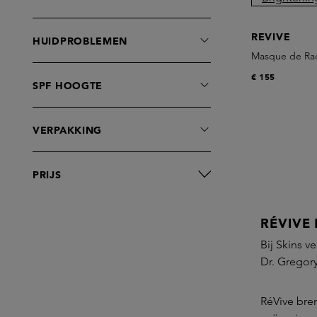
Oogverzorging
Serums
REVIVE
HUIDPROBLEMEN
Toners
Masque de Rad
Mask
€ 155
SPF HOOGTE
VERPAKKING
PRIJS
RÉVIVE 
Bij Skins v
Dr. Gregory
RéVive bre