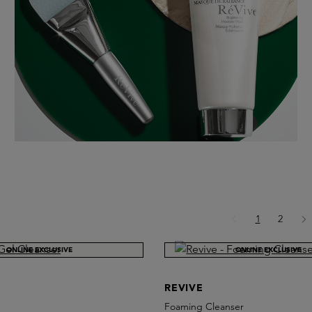
Pagina
Pagina
1
2
ONLINE EXCLUSIVE
ONLINE EXCLUSIVE
REVIVE
Foaming Cleanser