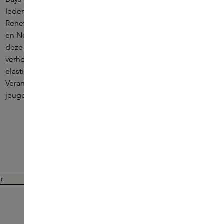
Ieder product is wetenschappelijk samengesteld met Bio-
Renewal Technology, geïnspireerd door gepatenteerde
en Nobelprijswinnende wetenschap. Dr. Brown gebruikte
deze wetenschap om brandwonden te genezen. Met
verhoogde huidvernieuwing en verbeterde collageen en
elastine, ziet de huid er verjongd en gerevitaliseerd uit.
Verander de manier waarop uw huid zich gedraagt om de
jeugdige gloed van de huid te herstellen.
ONLINE EXCLUSIVE
REVIVE