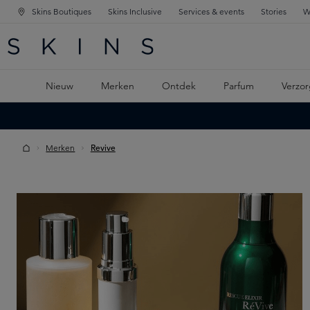
Skins Boutiques
Skins Inclusive
Services & events
Stories
W
KEN
FD NAVIGATIE
 DE HOOFDINHOUD
Nieuw
Merken
Ontdek
Parfum
Verzor
Merken
Revive