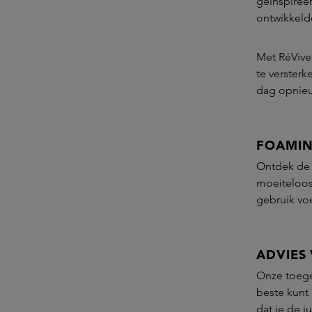
geïnspiree
ontwikkeld
Met RéVive 
te versterk
dag opnie
FOAMIN
Ontdek d
moeiteloos 
gebruik voe
ADVIES
Onze toeg
beste kunt 
dat je de j