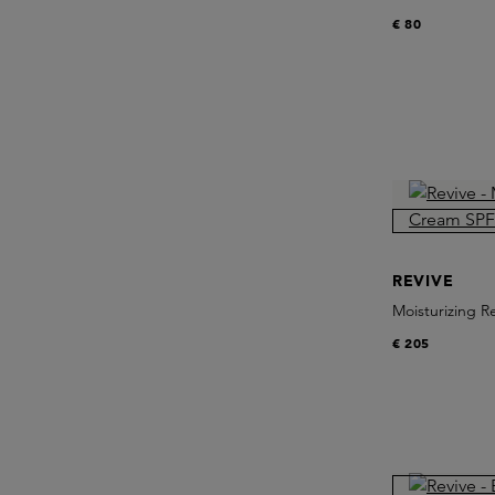
€ 80
REVIVE
Moisturizing 
€ 205