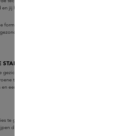
de technologie die Dr. Brown oorspronkelijk
 jij hiervan profiteren.
 De formules zijn ontwikkeld om de huid te vernieuwen en
en gezonde uitstraling en een zelfverzekerd gevoel, elke
 START VOOR JE SKINCARE ROUTINE
e gezichtsreiniging die make-up en overtollig talg
oene thee als antioxidant vrije radicalen neutraliseert. Na
 en een egale uitstraling.
vies te geven over RéVive-producten en hoe je ze het
jpen dat elke huid uniek is, en we willen ervoor zorgen