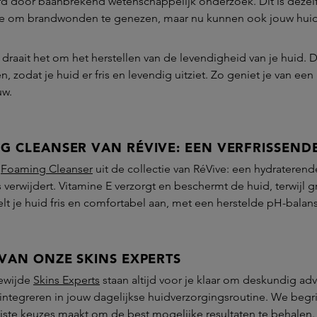
rd door baanbrekend wetenschappelijk onderzoek. Dit is dezelf
e om brandwonden te genezen, maar nu kunnen ook jouw huid en
draait het om het herstellen van de levendigheid van je huid.
en, zodat je huid er fris en levendig uitziet. Zo geniet je van e
uw.
G CLEANSER VAN RÉVIVE: EEN VERFRISSENDE
e
Foaming Cleanser
uit de collectie van RéVive: een hydraterend
verwijdert. Vitamine E verzorgt en beschermt de huid, terwijl gr
lt je huid fris en comfortabel aan, met een herstelde pH-balans
 VAN ONZE SKINS EXPERTS
ewijde
Skins Experts
staan altijd voor je klaar om deskundig ad
integreren in jouw dagelijkse huidverzorgingsroutine. We begri
uiste keuzes maakt om de best mogelijke resultaten te behalen.