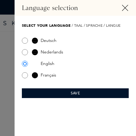
ALT SPRINGEN
Language selection
Finde dein neues Parfüm mit dem Fragrance Finder
SELECT YOUR LANGUAGE
/ TAAL / SPRACHE / LANGUE
Deutsch
Nederlands
English
Français
SAVE
SKINCARE ROUTINE
Voor de droge huid