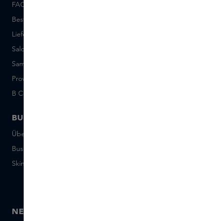
FAQ
Über Skins Inclusive
Bestellung und Bezahlung
Skins Boutiques
Lieferung und Rücksendung
Freie Stellen
Saldo der Geschenkkarte
Events
Sample Sets: Bedingungen
Short Stories
Provenance
Salon Rotterdam
B Corp™
People & Planet
BUSINESS
CONTACT
Über Skins Business
+31 020 7403222
Business Geschenke
Schreiben Sie uns eine E-
Mail
Skins distribution
Chatten Sie mit uns
Skins boutique
NEWSLETTER