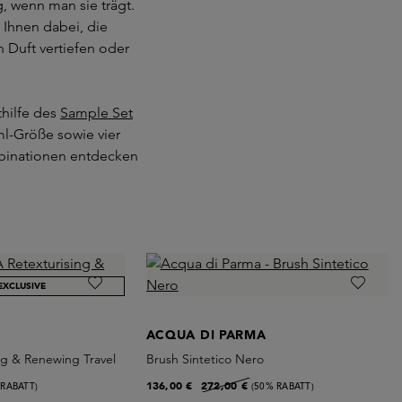
g, wenn man sie trägt.
 Ihnen dabei, die
 Duft vertiefen oder
hilfe des
Sample Set
-ml-Größe sowie vier
binationen entdecken
EXCLUSIVE
ACQUA DI PARMA
ng & Renewing Travel
Brush Sintetico Nero
136,00 €
272,00 €
 RABATT)
(50% RABATT)