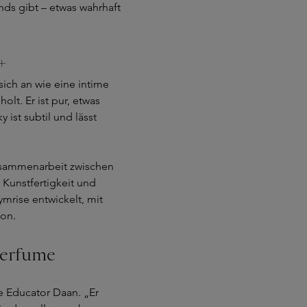
nds gibt – etwas wahrhaft
+
ich an wie eine intime
t. Er ist pur, etwas
 ist subtil und lässt
Zusammenarbeit zwischen
 Kunstfertigkeit und
mrise entwickelt, mit
on.
Perfume
e Educator Daan. „Er