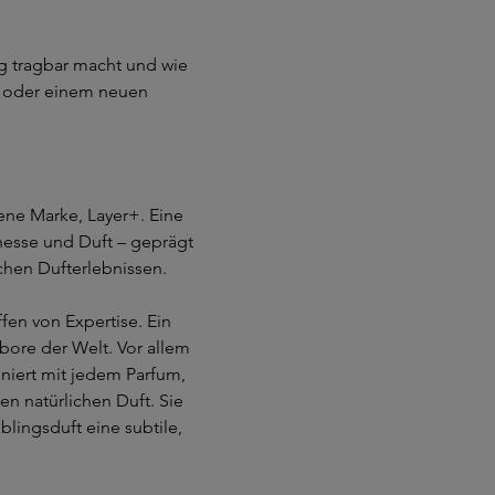
tig tragbar macht und wie
m oder einem neuen
ene Marke, Layer+. Eine
inesse und Duft – geprägt
chen Dufterlebnissen.
en von Expertise. Ein
ore der Welt. Vor allem
niert mit jedem Parfum,
en natürlichen Duft. Sie
lingsduft eine subtile,