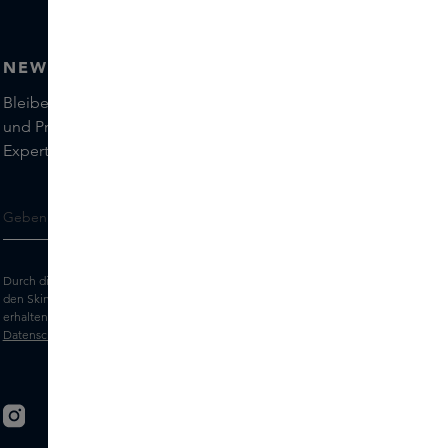
NEWSLETTER
Bleiben Sie auf dem Laufenden über die neuesten Marken
und Produkte und holen Sie sich Tipps von unseren Skins
Experts.
Durch die Eingabe Ihrer E-Mail-Adresse erklären Sie sich damit einverstanden,
den Skins-Newsletter und personalisierte Marketingnachrichten per E-Mail zu
erhalten. Sehen Sie sich unsere
Allgemeinen Geschäftsbedingungen
und
Datenschutz
erklärung an.