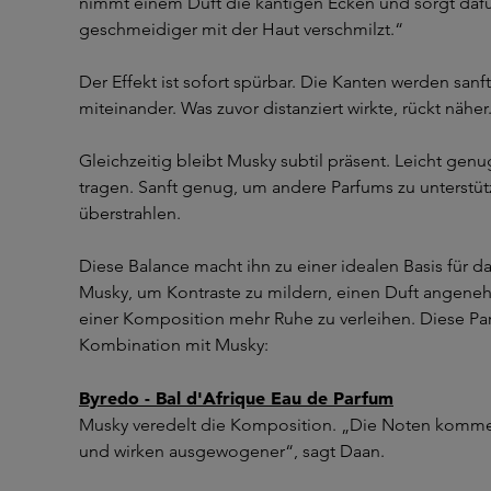
nimmt einem Duft die kantigen Ecken und sorgt dafür
geschmeidiger mit der Haut verschmilzt.“
Der Effekt ist sofort spürbar. Die Kanten werden san
miteinander. Was zuvor distanziert wirkte, rückt näher
Gleichzeitig bleibt Musky subtil präsent. Leicht genug
tragen. Sanft genug, um andere Parfums zu unterstüt
überstrahlen.
Diese Balance macht ihn zu einer idealen Basis für da
Musky, um Kontraste zu mildern, einen Duft angen
einer Komposition mehr Ruhe zu verleihen. Diese Par
Kombination mit Musky:
Byredo - Bal d'Afrique Eau de Parfum
Musky veredelt die Komposition. „Die Noten kommen
und wirken ausgewogener“, sagt Daan.