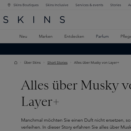
Skins Boutiques
Skins Inclusive
Services & events
Stories
A
ATION SPRINGEN
INGEN
PTINHALT SPRINGEN
Neu
Marken
Entdecken
Parfum
Pfleg
Über Skins
Short Stories
Alles über Musky von Layer+
Alles über Musky 
Layer+
Manchmal möchten Sie einen Duft nicht ersetzen, s
verleihen. In dieser Story erfahren Sie alles über Mu