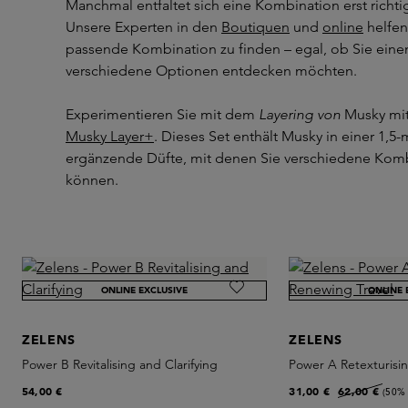
Manchmal entfaltet sich eine Kombination erst richti
Unsere Experten in den
Boutiquen
und
online
helfen
passende Kombination zu finden – egal, ob Sie einen
verschiedene Optionen entdecken möchten.
Experimentieren Sie mit dem
Layering von
Musky mit
Musky Layer+
. Dieses Set enthält Musky in einer 1,5
ergänzende Düfte, mit denen Sie verschiedene Kom
können.
ONLINE EXCLUSIVE
ONLINE 
ZELENS
ZELENS
Power B Revitalising and Clarifying
Power A Retexturisi
54,00 €
31,00 €
62,00 €
(50%