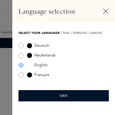
DE
Konto
Language selection
Suchen
Fragrance Finder
 Geschenkkarte
Samples
Skins Exclusives
Skins Boxen
SELECT YOUR LANGUAGE
/ TAAL / SPRACHE / LANGUE
Deutsch
Nederlands
English
Français
SAVE