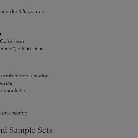
leiht der
Sillage
mehr
m
 Gefühl von
acht“, erklärt Daan.
u kombinieren, um eine
wusste
persönliche
fum-Layering
.
nd Sample Sets