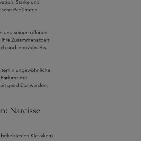
vation, Stärke und
ssische Parfümerie
en und seinen offenen
t. Ihre Zusammenarbeit
ch und innovativ. Bis
eiterhin ungewöhnliche
 Parfums mit
weit geschätzt werden.
en: Narcisse
 beliebtesten Klassikern