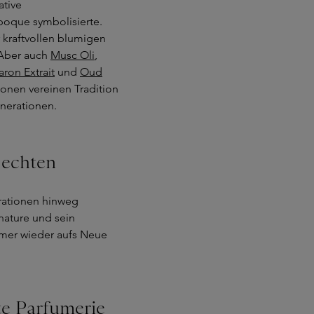
ative
poque symbolisierte.
 kraftvollen blumigen
 Aber auch
Musc Oli
,
on Extrait
und
Oud
konen vereinen Tradition
nerationen.
 echten
erationen hinweg
gnature und sein
immer wieder aufs Neue
te Parfumerie