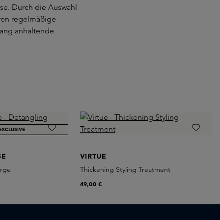
se. Durch die Auswahl
eren regelmäßige
lang anhaltende
EXCLUSIVE
SE
VIRTUE
arge
Thickening Styling Treatment
49,00 €