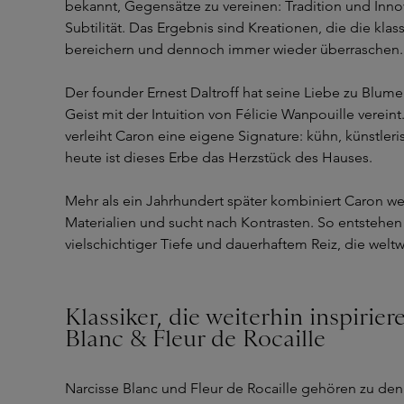
bekannt, Gegensätze zu vereinen: Tradition und Inno
Subtilität. Das Ergebnis sind Kreationen, die die kla
bereichern und dennoch immer wieder überraschen.
Der founder Ernest Daltroff hat seine Liebe zu Blum
Geist mit der Intuition von Félicie Wanpouille verein
verleiht Caron eine eigene Signature: kühn, künstleris
heute ist dieses Erbe das Herzstück des Hauses.
Mehr als ein Jahrhundert später kombiniert Caron w
Materialien und sucht nach Kontrasten. So entstehen
vielschichtiger Tiefe und dauerhaftem Reiz, die welt
Klassiker, die weiterhin inspirier
Blanc & Fleur de Rocaille
Narcisse Blanc und Fleur de Rocaille gehören zu den