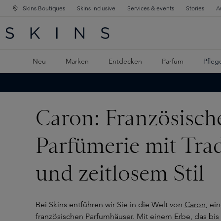
Skins Boutiques
Skins Inclusive
Services & events
Stories
A
ATION SPRINGEN
INGEN
PTINHALT SPRINGEN
Neu
Marken
Entdecken
Parfum
Pfleg
Caron: Französisch
Parfümerie mit Tra
und zeitlosem Stil
Bei Skins entführen wir Sie in die Welt von
Caron
, ei
französischen Parfumhäuser. Mit einem Erbe, das bis 