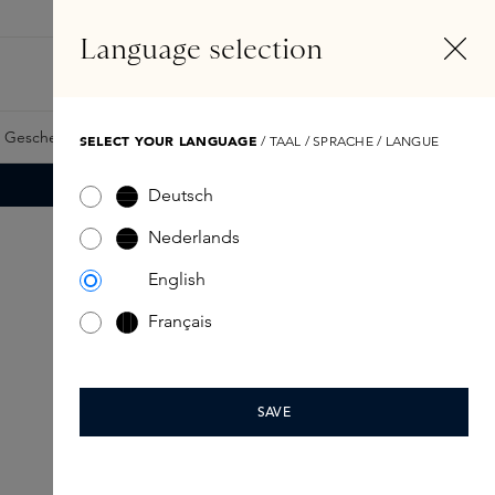
DE
Konto
Language selection
Suchen
Fragrance Finder
 Geschenkkarte
Samples
Skins Exclusives
Skins Boxen
SELECT YOUR LANGUAGE
/ TAAL / SPRACHE / LANGUE
Deutsch
Nederlands
English
Français
SAVE