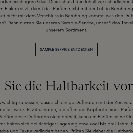
durchsichtigem Glas. Dies schützt den Inhalt vor schädlichen U
em Flakon sitzt, damit das Parfüm nicht mit der Luft in Berühr
Duft nicht mit dem Verschluss in Berührung kommt, was den Duf
? Dann nutzen Sie unseren Sample-Service, unser Skins Travel 
unserem Sortiment.
SAMPLE SERVICE ENTDECKEN
 Sie die Haltbarkeit vo
wichtig zu wissen, dass sich einige Duftnoten mit der Zeit verä
eller, wie z. B. Zitrusnoten, die oft in der Kopfnote eines Pa
füm diese Duftnoten nicht enthält, kann ein Parfüm seine Qua
ums halten sich bei richtiger Lagerung etwa zwei bis drei Jahre, 
Farbe und Textur verändert haben. Prüfen Sie daher die Haltbar