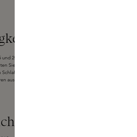
gkeit
5 und 20 Grad Celsius. Denken Sie daran, dass höhere
lten Sie Ihre Parfums nicht im Badezimmer aufbewahren, da
ein Schlafzimmer, einen Kleiderschrank oder eine Kommode.
n ausgesetzt wird, und sorgt außerdem für ein kühlendes
cht und Luft