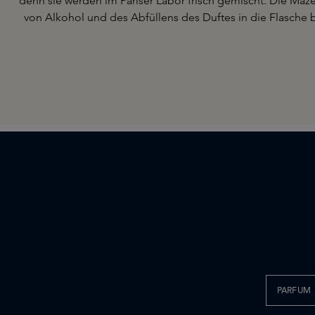
denn sie werden im Pariser Labor frisch gemischt. Die Maz
von Alkohol und des Abfüllens des Duftes in die Flasche be
PARFUM