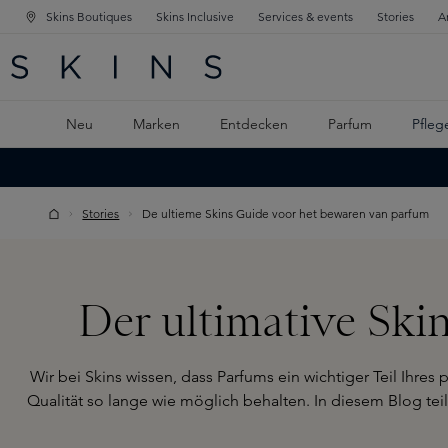
Skins Boutiques
Skins Inclusive
Services & events
Stories
A
ATION SPRINGEN
INGEN
PTINHALT SPRINGEN
Neu
Marken
Entdecken
Parfum
Pfleg
Stories
De ultieme Skins Guide voor het bewaren van parfum
Der ultimative Ski
Wir bei Skins wissen, dass Parfums ein wichtiger Teil Ihres p
Qualität so lange wie möglich behalten. In diesem Blog tei