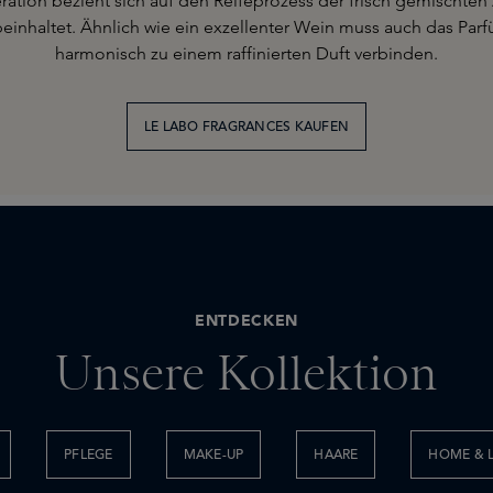
eration bezieht sich auf den Reifeprozess der frisch gemischte
inhaltet. Ähnlich wie ein exzellenter Wein muss auch das Parfüm
harmonisch zu einem raffinierten Duft verbinden.
LE LABO FRAGRANCES KAUFEN
ENTDECKEN
Unsere Kollektion
PFLEGE
MAKE-UP
HAARE
HOME & L