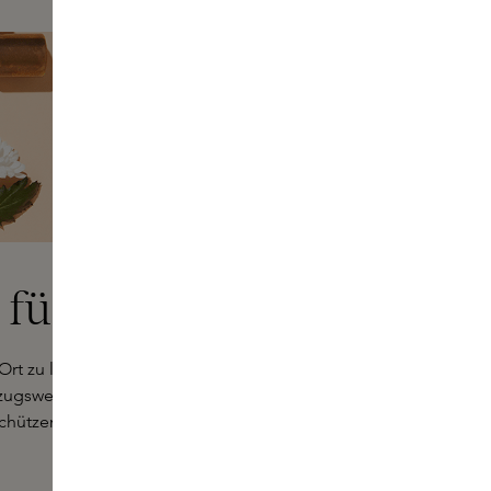
 für Parfums
 Ort zu lagern. Vermeiden Sie direkte Sonneneinstrahlung,
gsweise in der Originalverpackung auf, da diese speziell
schützen.