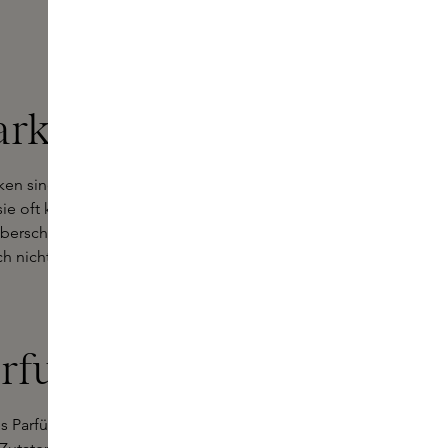
rkeit
ken sind nicht ausschließlich natürlich, enthalten aber einen
ie oft keine synthetischen Stabilisatoren enthalten, die in
erschritten haben. Hat sich die Farbe verändert, aber der
 nicht abgelaufen ist.
arfums
es Parfümhauses in unseren Boutiquen im Kühlschrank auf,