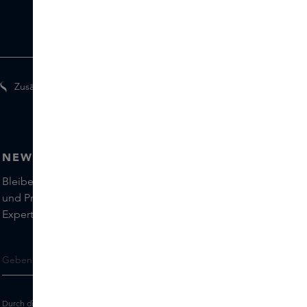
Zusätzliche Geschenke für Mitglieder
NEWSLETTER
Bleiben Sie auf dem Laufenden über die neuesten Marken
und Produkte und holen Sie sich Tipps von unseren Skins
Experts.
Durch die Eingabe Ihrer E-Mail-Adresse erklären Sie sich damit einverstanden,