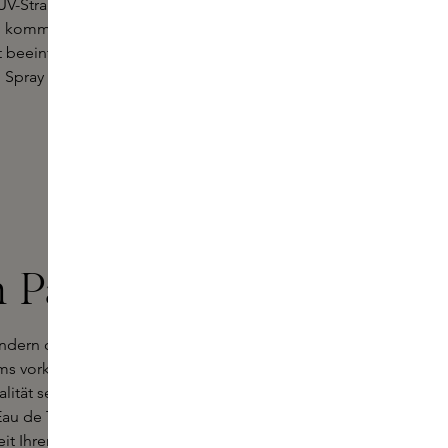
V-Strahlen und vor Oxidation durch Luftzufuhr. Achten Sie
ung kommt. Bewahren Sie Parfümflaschen aufrecht auf, um ein
t beeinträchtigen kann. Möchten Sie Ihr Lieblingsparfüm
Spray oder wählen Sie einen der stilvollen Reiseflakons aus
n Parfums
ndern oder sogar ihre optimale Qualität verlieren können.
rfums vorkommen. Infolgedessen kann die Kopfnote schneller
lität sehr lange beibehalten. Im Allgemeinen sind Eau de
Eau de Toilettes ein bis zwei Jahre. Wenn ein Parfüm sein
keit Ihrer Parfums durch Riechen, Fühlen und Schauen und