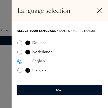
DE
Konto
Language selection
Suchen
Fragrance Finder
 Geschenkkarte
Samples
Skins Exclusives
Skins Boxen
SELECT YOUR LANGUAGE
/ TAAL / SPRACHE / LANGUE
Deutsch
Nederlands
English
Français
SAVE