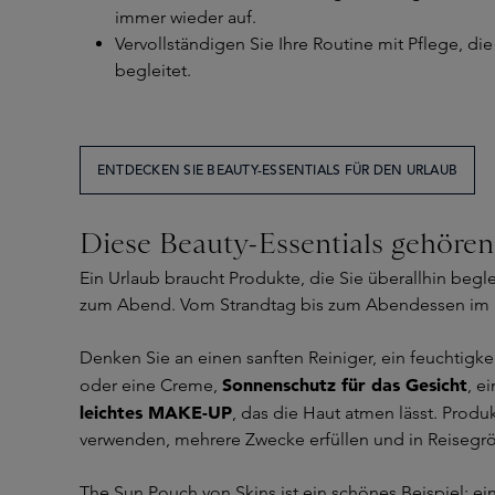
immer wieder auf.
Vervollständigen Sie Ihre Routine mit Pflege, di
begleitet.
ENTDECKEN SIE BEAUTY-ESSENTIALS FÜR DEN URLAUB
Diese Beauty-Essentials gehören 
Ein Urlaub braucht Produkte, die Sie überallhin beg
zum Abend. Vom Strandtag bis zum Abendessen im 
Denken Sie an einen sanften Reiniger, ein feuchtigk
Sonnenschutz für das Gesicht
oder eine Creme,
, e
leichtes MAKE-UP
, das die Haut atmen lässt. Produk
verwenden, mehrere Zwecke erfüllen und in Reisegröß
The Sun Pouch von Skins
ist ein schönes Beispiel: e