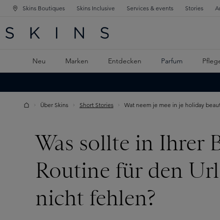
Skins Boutiques
Skins Inclusive
Services & events
Stories
A
ATION SPRINGEN
INGEN
PTINHALT SPRINGEN
Neu
Marken
Entdecken
Parfum
Pfleg
Über Skins
Short Stories
Wat neem je mee in je holiday beau
Was sollte in Ihrer 
Routine für den Ur
nicht fehlen?