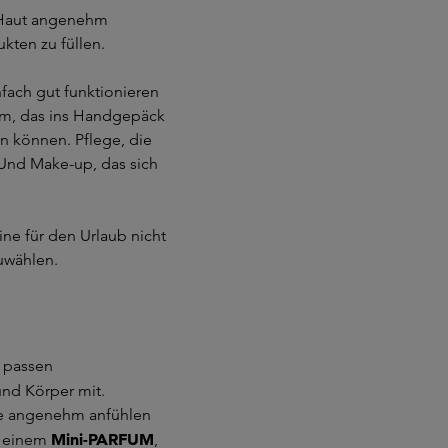
 Haut angenehm
kten zu füllen.
fach gut funktionieren
um, das ins Handgepäck
en können. Pflege, die
 Und Make-up, das sich
ne für den Urlaub nicht
uwählen.
k passen
nd Körper mit.
itze angenehm anfühlen
Mini-PARFUM
t einem
,