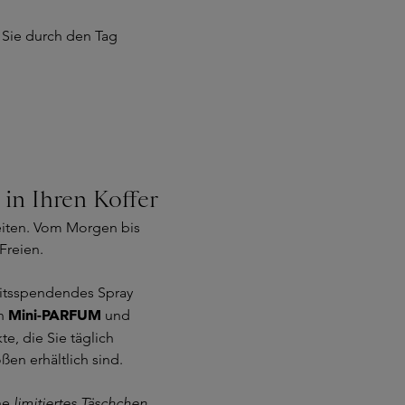
e Sie durch den Tag
in Ihren Koffer
leiten. Vom Morgen bis
Freien.
eitsspendendes Spray
Mini-PARFUM
in
und
te, die Sie täglich
en erhältlich sind.
ine
limitiertes Täschchen