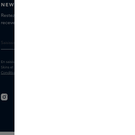
NEWSLETTER
Restez informé(e) des dernières marques et produits,
recevez les conseils de nos Skins Experts.
En saisissant votre adresse e-mail, vous acceptez de recevoir la newsletter
Skins et des messages marketing personnalisés par e-mail. Consultez les
Conditions générales
et la
Politique
de confidentialité.