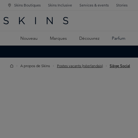
Skins Boutiques
Skins Inclusive
Services & events
Stories
GATION PRINCIPALE
HERCHE
 CONTENU PRINCIPAL
Nouveau
Marques
Découvrez
Parfum
A propos de Skins
Postes vacants (néerlandais)
Siège Social