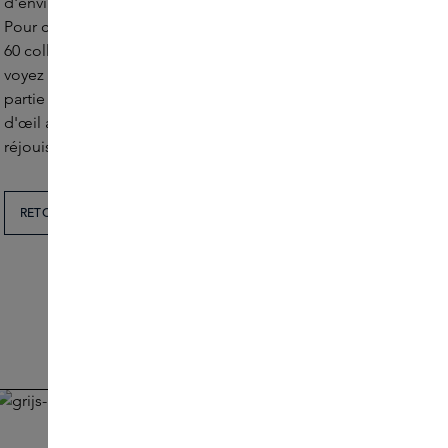
d'environ 60 collègues, répartis dans différents services.
Pour ce faire, nous disposons d'une équipe d'environ
60 collègues, répartis dans différents services. Vous vous
voyez travailler au siège de Skins et vous aimeriez faire
partie de notre équipe ? Dans ce cas, jetez un coup
d'œil aux postes vacants ci-dessous. Nous nous
réjouissons de recevoir votre candidature.
RETOUR À L'APERÇU
HR Adviseur