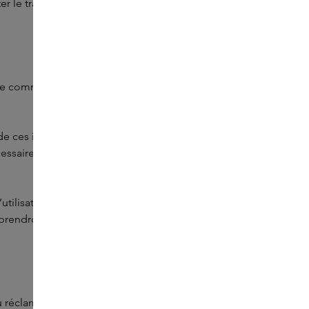
ter le traitement de vos données à caractère personnel par
 communication et d’activités marketing. Il peut s’agir
n de ces images, nous mettons toujours en balance l’intérêt
nécessaire, nos photographes demandent au préalable
tilisation d’une image sur laquelle vous êtes
ndrons les mesures qui s’imposent, telles que le retrait
u réclamation, vous pouvez nous contacter à l'adresse