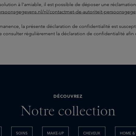
olution à l'amiable, il est possible de déposer une réclamation
tpersoonsgegevens.nl/nl/contactmet-de-autoriteit-persoonsgege
nce, la présente déclaration de confidentialité est susceptibl
onsulter régulièrement la déclaration de confidentialité afin 
DÉCOUVREZ
Notre collection
SOINS
MAKE-UP
CHEVEUX
HOME & 