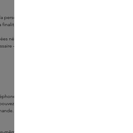
a personnalisation, ainsi que l’amélioration et la
inalité pour laquelle elles ont été collectées.
nées nécessaires à la livraison d’une commande, ou de votre
ssaire — comme dans le cas de l’envoi d’une newsletter —,
phone, de votre adresse e-mail ainsi que de vos
pouvez, si vous le souhaitez, nous communiquer votre date
ommande. Après un rappel, nous supprimons les données de
ous-même si vous utilisez votre vrai nom ou un pseudonyme.