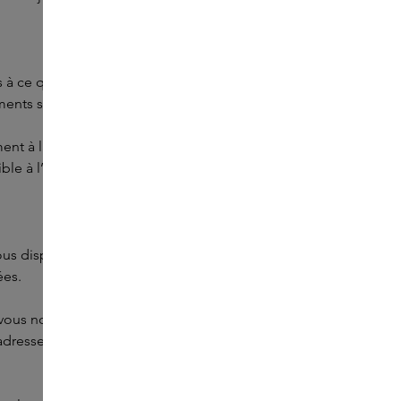
s à ce que nos systèmes soient à jour et correctement
ments s’effectuent en toute sécurité via Multisafepay.
nt à la législation et à la réglementation en vigueur. Vous
ible à l’adresse webshop@skins.nl.
s disposez d’un droit d’accès et de rectification de vos
ées.
vous nous avez fournies dans le cadre du ou des contrats
esse et lieu de résidence, ainsi que l’historique de vos