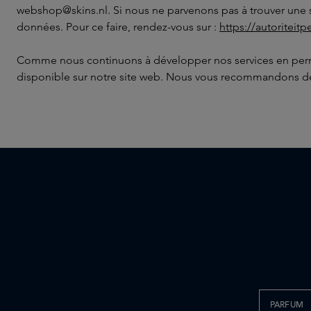
webshop@skins.nl. Si nous ne parvenons pas à trouver une s
données. Pour ce faire, rendez-vous sur :
https://autoritei
Comme nous continuons à développer nos services en permane
disponible sur notre site web. Nous vous recommandons de c
PARFUM