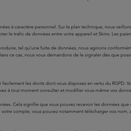
ées à caractère personnel. Sur le plan technique, nous veillon
ypter le trafic de données entre votre appareil et Skins. Les paie
produire, tel qu’une fuite de données, nous agirions conforméme
? Dans ce cas, nous vous demandons de le signaler dès que poss
 facilement les droits dont vous disposez en vertu du RGPD. Vou
uvez à tout moment consulter et modifier vous-même vos donn
nnées. Cela signifie que vous pouvez recevoir les données que 
s votre compte, vous pouvez notamment télécharger vos nom, adr