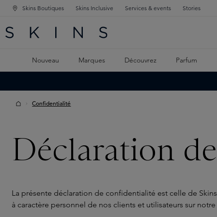
Skins Boutiques
Skins Inclusive
Services & events
Stories
GATION PRINCIPALE
HERCHE
 CONTENU PRINCIPAL
Nouveau
Marques
Découvrez
Parfum
Confidentialité
Déclaration de
La présente déclaration de confidentialité est celle de Skin
à caractère personnel de nos clients et utilisateurs sur no