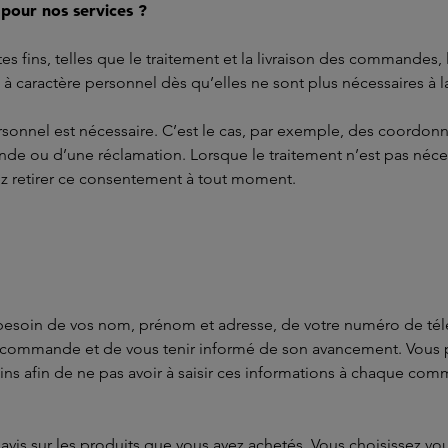
 pour nos services ?
 fins, telles que le traitement et la livraison des commandes, l
caractère personnel dès qu’elles ne sont plus nécessaires à la f
ersonnel est nécessaire. C’est le cas, par exemple, des coordon
e ou d’une réclamation. Lorsque le traitement n’est pas néce
z retirer ce consentement à tout moment.
soin de vos nom, prénom et adresse, de votre numéro de télé
e commande et de vous tenir informé de son avancement. Vous 
ns afin de ne pas avoir à saisir ces informations à chaque c
vis sur les produits que vous avez achetés. Vous choisissez v