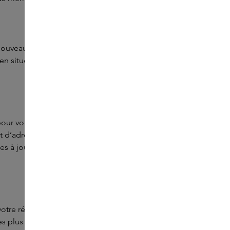
nouveautés de notre collection, des évolutions de nos
lien situé au bas de chaque newsletter ou via votre compte
l pour vous informer sur le programme, votre niveau de
t d’adresses ainsi qu’une liste de souhaits. Vous pouvez
ises à jour, des récompenses et des nouveautés du
votre réclamation. Il s’agit notamment de votre nom, de
 plus de deux ans après le dernier contact concernant le