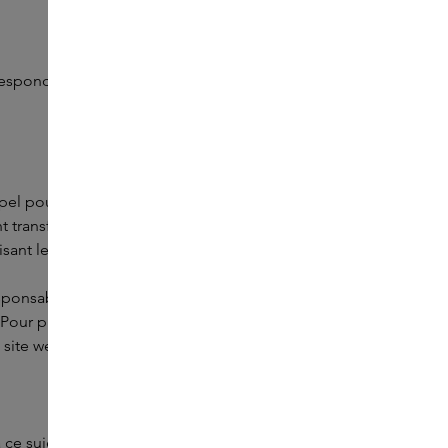
espondant à vos achats antérieurs. Vous ne souhaitez plus
el pour effectuer certaines tâches liées au traitement des
 transférées vers des pays situés en dehors de l’Union
ant les clauses contractuelles types établies par l’UE.
 responsable du traitement des données à caractère personnel
. Pour plus d’informations sur la manière dont ces tiers
 site web.
à ce sujet dans notre politique en matière de cookies.