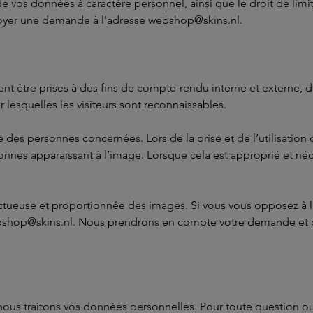
 vos données à caractère personnel, ainsi que le droit de limi
voyer une demande à l'adresse webshop@skins.nl.
 être prises à des fins de compte-rendu interne et externe, de
lesquelles les visiteurs sont reconnaissables.
age des personnes concernées. Lors de la prise et de l’utilisatio
sonnes apparaissant à l’image. Lorsque cela est approprié et 
ctueuse et proportionnée des images. Si vous vous opposez à l’u
bshop@skins.nl. Nous prendrons en compte votre demande et pre
t nous traitons vos données personnelles. Pour toute question o