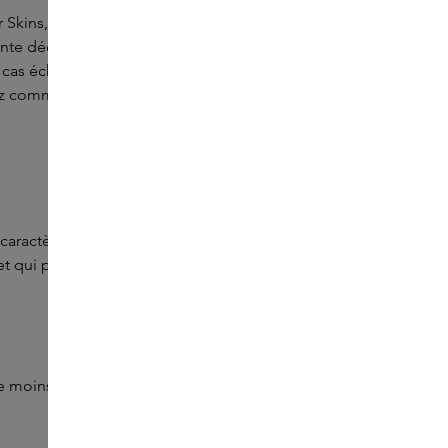
 Skins, dont le siège social est situé à Amsterdam, aux
te déclaration de confidentialité, vous découvrirez
le cas échéant, à qui — des données à caractère personnel
z comment exercer vos droits, notamment le droit d’accès.
 caractère personnel. Mais qu’entend-on exactement par «
t qui permettent de vous identifier. Il s’agit notamment de
de moins de dix-huit ans n’est donc autorisée qu’avec le