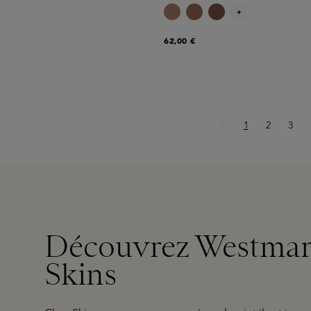
+
62,00 €
Page
Page
Page
1
2
3
Découvrez Westman 
Skins