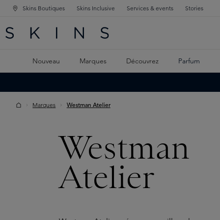
Skins Boutiques
Skins Inclusive
Services & events
Stories
GATION PRINCIPALE
HERCHE
 CONTENU PRINCIPAL
Nouveau
Marques
Découvrez
Parfum
Marques
Westman Atelier
Westman
Atelier