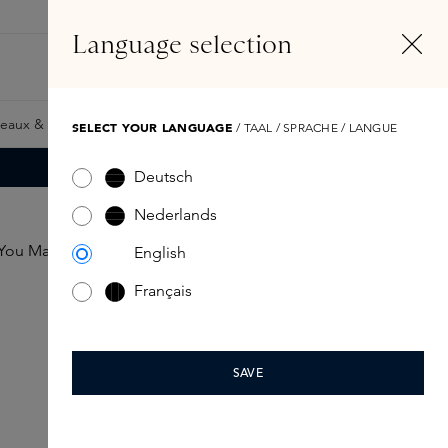
FR
Compte
Language selection
Rechercher
Fragrance Finder
eaux & Giftcards
Samples
Skins Exclusives
Skins Boxe
SELECT YOUR LANGUAGE
/ TAAL / SPRACHE / LANGUE
Deutsch
Nederlands
English
Français
SAVE