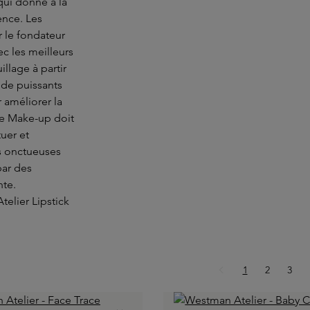
qui donne à la
ence. Les
 le fondateur
ec les meilleurs
llage à partir
 de puissants
 améliorer la
le Make-up doit
tuer et
es onctueuses
par des
nte.
Page
Page
Page
1
2
3