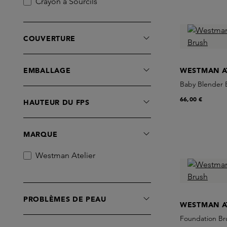
Crayon à Sourcils
Eye-Liner
Foundation
COUVERTURE
Highlighter
Lipstick
EMBALLAGE
WESTMAN A
Mascara
Baby Blender 
Ombre à Paupières
66,00 €
Poudre
HAUTEUR DU FPS
Sets
Sérums
MARQUE
Tools
Westman Atelier
PROBLÈMES DE PEAU
WESTMAN A
Foundation Br