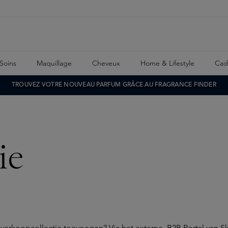
Soins
Maquillage
Cheveux
Home & Lifestyle
Cad
TROUVEZ VOTRE NOUVEAU PARFUM GRÂCE AU FRAGRANCE FINDER
ie
w verkoopcollectie toevoegen? Via het externe
B2B Portal
van Sk