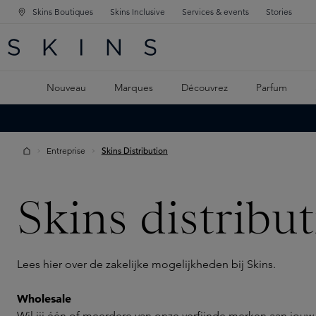
Skins Boutiques
Skins Inclusive
Services & events
Stories
GATION PRINCIPALE
HERCHE
 CONTENU PRINCIPAL
Nouveau
Marques
Découvrez
Parfum
Entreprise
Skins Distribution
Skins distribut
Lees hier over de zakelijke mogelijkheden bij Skins.
Wholesale
Wil jij één of meerdere van onze verfijnde merken aan jou