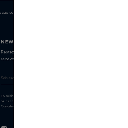
eaux supplémentaires pour les membres
NEWSLETTER
Restez informé(e) des dernières marques et produits,
recevez les conseils de nos Skins Experts.
En saisissant votre adresse e-mail, vous acceptez de recevoir la newsletter
Skins et des messages marketing personnalisés par e-mail. Consultez les
Conditions générales
et la
Politique
de confidentialité.