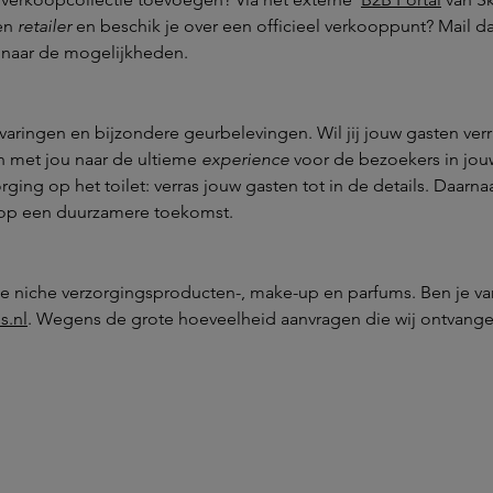
een
retailer
en beschik je over een officieel verkooppunt? Mail 
 naar de mogelijkheden.
 ervaringen en bijzondere geurbelevingen. Wil jij jouw gasten ve
n met jou naar de ultieme
experience
voor de bezoekers in jou
ging op het toilet: verras jouw gasten tot in de details. Daarna
op een duurzamere toekomst.
te niche verzorgingsproducten-, make-up en parfums. Ben je va
s.nl
. Wegens de grote hoeveelheid aanvragen die wij ontvangen