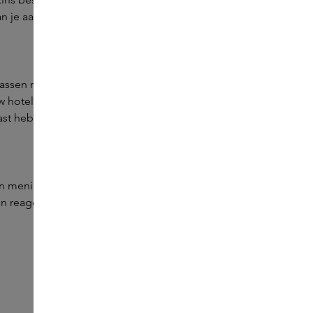
dan je aanvraag van de door jou gewenste merken
rrassen met de verfijnde producten van Skins? Mail jouw
w hotel, restaurant of werkplek. Van een memorabele
ast hebben we hervulbare flacons van een selectief aantal
n mening dat jouw producten bij het Skins portfolio
 reageren we enkel bij interesse.