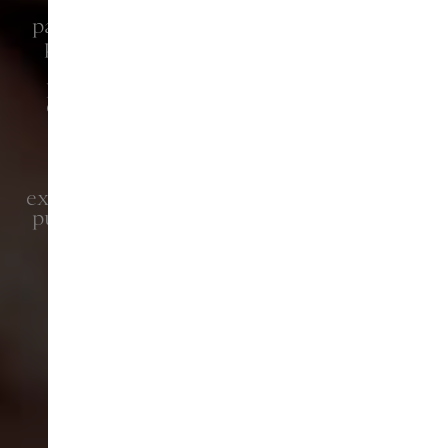
" Cette collaboration est plus qu'un
parfum : c'est une rencontre entre deux
pionniers de niche qui considèrent le
parfum comme une attitude. Nous
partageons la même passion pour les
créations audacieuses et modernes à
forte charge émotionnelle.
Ensemble, nous voulons offrir une
expérience parfumée plus profonde à un
public curieux, fidèle et toujours ouvert
à l'inattendu."
- Romano Ricci, fondateur de Juliette has a Gun.