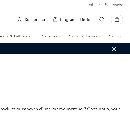
FR
Compte
Rechercher
Fragrance Finder
eaux & Giftcards
Samples
Skins Exclusives
Skins Boxe
e produits musthaves d'une même marque ? Chez nous, vous