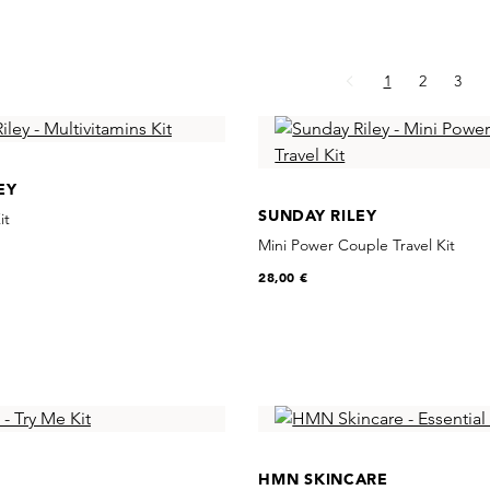
Page
Page
Page
1
2
3
EY
SUNDAY RILEY
it
Mini Power Couple Travel Kit
28,00 €
HMN SKINCARE