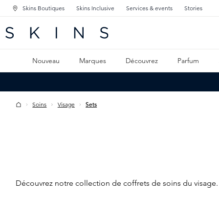
Skins Boutiques
Skins Inclusive
Services & events
Stories
GATION PRINCIPALE
HERCHE
 CONTENU PRINCIPAL
Nouveau
Marques
Découvrez
Parfum
Soins
Visage
Sets
Découvrez notre collection de coffrets de soins du visa