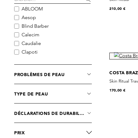
ABLOOM
210,00 €
Aesop
Blind Barber
Calecim
Caudalie
Clapoti
Costa Brazil
Cultured
COSTA BRAZ
PROBLÈMES DE PEAU
Dr. Barbara Sturm
Skin Ritual Trav
EAVE
170,00 €
TYPE DE PEAU
Forlle'd
Grown Alchemist
HMN Skincare
DÉCLARATIONS DE DURABILITÉ
HONEY
Huygens
PRIX