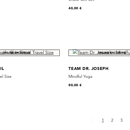
40,00 €
ONLINE EXCLUSIVE
ONLINE EXCLUSIVE
IL
TEAM DR. JOSEPH
el Size
Mindful Yoga
80,00 €
Page
Page
Page
1
2
3