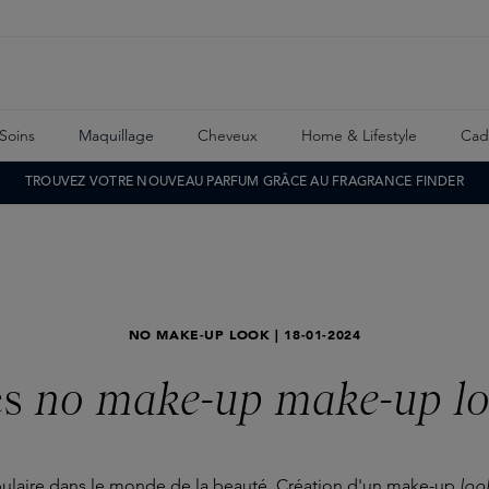
Soins
Maquillage
Cheveux
Home & Lifestyle
Cad
TROUVEZ VOTRE NOUVEAU PARFUM GRÂCE AU FRAGRANCE FINDER
NO MAKE-UP LOOK | 18-01-2024
es
no make-up make-up l
aire dans le monde de la beauté. Création d'un make-up
loo