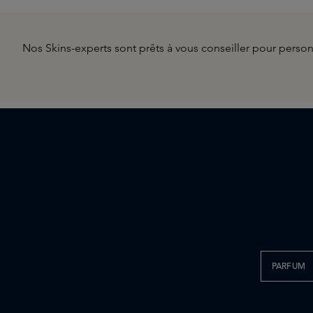
Nos Skins-experts sont prêts à vous conseiller pour personna
PARFUM