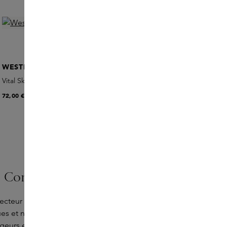
WESTMAN ATELIER
Vital Skincare Complexion Drops
72,00 €
 Concealer
rrecteur Un Cover-Up de RMS Beauty. Ce
s et nourrissants qui offrent un fini
eurs et est facile à appliquer et à étoffer.