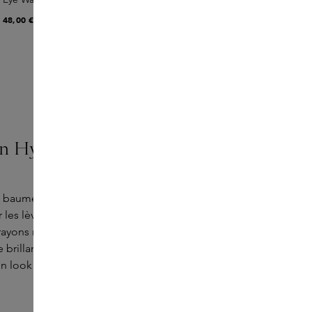
48,00 €
en Hydrating Lip Balm
 baume à lèvres hydratant Sheen Screen
 les lèvres offre non seulement un soin
 rayons nocifs du soleil. Tint Shimmer donne
brillance subtile. Ce baume à lèvres est
un look sans maquillage.