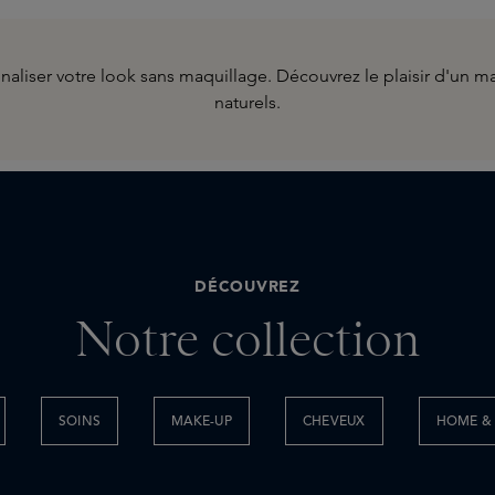
liser votre look sans maquillage. Découvrez le plaisir d'un maqui
naturels.
DÉCOUVREZ
Notre collection
SOINS
MAKE-UP
CHEVEUX
HOME & 