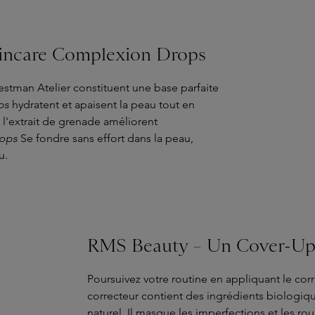
kincare Complexion Drops
stman Atelier constituent une base parfaite
ps
hydratent et apaisent la peau tout en
t l'extrait de grenade améliorent
ops
Se fondre sans effort dans la peau,
u.
RMS Beauty – Un Cover-Up
Poursuivez votre routine en appliquant le co
correcteur contient des ingrédients biologique
naturel. Il masque les imperfections et les roug