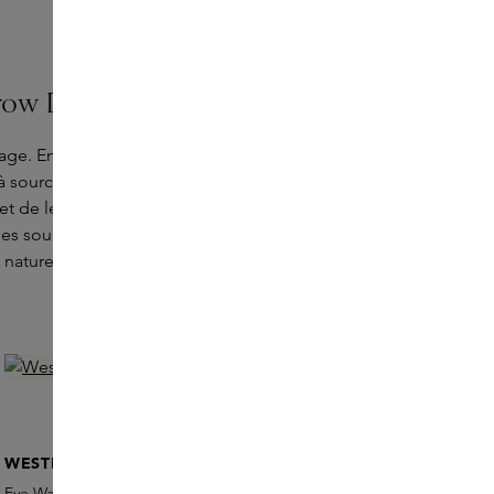
ow Defining Pencil
isage. En les mettant en valeur, nous
 à sourcils Bonne Brow Defining Pencil de
et de les rendre plus fournis. Le crayon à
es sourcils et, de l'autre côté, une brosse
 naturel.
WESTMAN ATELIER
Eye Want You Le Brun Clean