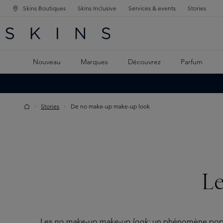
Skins Boutiques
Skins Inclusive
Services & events
Stories
GATION PRINCIPALE
HERCHE
 CONTENU PRINCIPAL
Nouveau
Marques
Découvrez
Parfum
Stories
De no make-up make-up look
L
Les
no make-up make-up look:
un phénomène popul