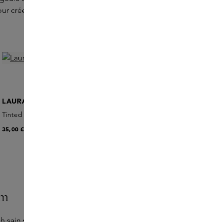
our créer un regard plus lumineux.
LAURA MERCIER
Tinted Moisturizer Bronzer
35,00 €
sm
h sain sur le visage. Appliquer du bout des