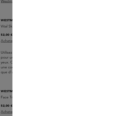
Westman Atelier
pour une application parfaite.
WESTMAN ATELIER
Vital Skincare Concealer
52,00 €
Acheter maintenant
Utilisez ensuite le Vital Skincare Concealer de Westman Atelier
pour une couverture supplémentaire, par exemple sous les
yeux. Ce Concealer se fond sans effort avec la peau et offre
une couverture élevée, de sorte que vous n'en avez besoin
que d'une petite quantité.
WESTMAN ATELIER
Face Trace Contour Stick
52,00 €
Acheter maintenant