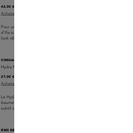
42,00 €
Acheter maintenant
Pour une
touche de
fraîcheur, utilisez le Multistick & Illuminator
d'Ilia sur les joues et les lèvres, où la couleur subtile crée un
look vibrant et naturel.
SIMIHAZE BEAUTY
Hydra Melt Dewy Skin Balm
27,00 €
Acheter maintenant
Le Hydra Melt Dewy Skin Balm de Simihaze Beauty est un
baume
hydratant qui fond sur la peau et procure un
effet
subtil
de mise en lumière
avec un
finish dewy
.
RMS BEAUTY