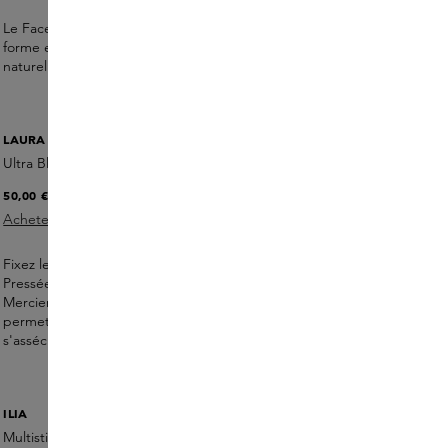
Le Face Trace Contour Stick de Westman Atelier donne une
forme et une définition subtiles, avec un effet d'ombre
naturelle qui se fond merveilleusement avec la peau.
LAURA MERCIER
Ultra Blur Translucent Setting Powder
50,00 €
Acheter maintenant
Fixez les endroits où vous en avez besoin avec la Poudre
Pressée Setting Powder Translucent Ultra Blur de Laura
Mercier. Cette poudre offre un
finish
doux et
blurring
et
permet au Make-up de rester en place plus longtemps, sans
s'assécher.
ILIA
Multistick & Illuminator