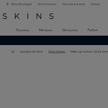
Skins Boutiques
Skins Inclusive
Services & events
Stories
GATION PRINCIPALE
HERCHE
 CONTENU PRINCIPAL
Nouveau
Marques
Découvrez
Parfum
A propos de Skins
Short Stories
Make-up routine: Quick ever