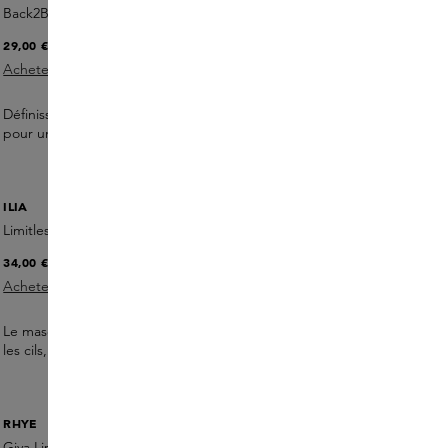
Back2Brow Pencil
29,00 €
Acheter maintenant
Définissez les sourcils avec le Back2Brow Pencil de RMS Beauty
pour une forme naturelle et des sourcils soignés et fournis.
ILIA
Limitless Lash Mascara Midnight
34,00 €
Acheter maintenant
Le mascara Limitless Lash d'Ilia soulève, recourbe et allonge
les cils, en leur donnant juste ce qu'il faut de volume.
RHYE
Giya Lip Oil Coconut