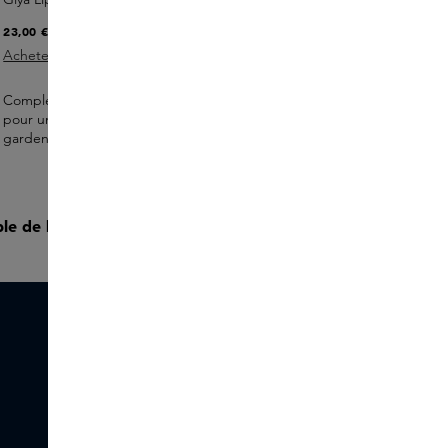
23,00 €
Acheter maintenant
Complétez le tout avec l'huile pour les lèvres Giya de Rhye
pour une hydratation confortable et une brillance naturelle qui
gardent les lèvres douces et souples.
e de la routine :
9 produits 361,00 €
COMMANDER