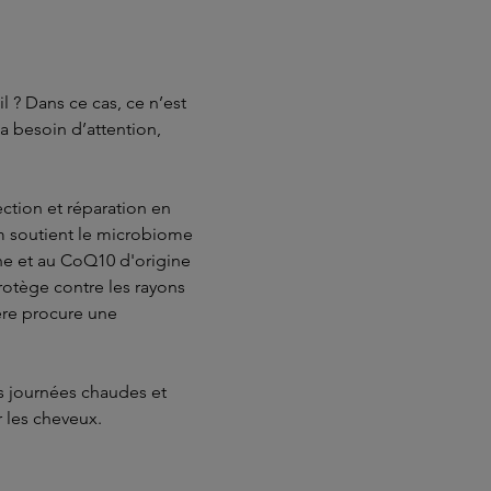
l ? Dans ce cas, ce n’est
a besoin d’attention,
ction et réparation en
m soutient le microbiome
ïne et au CoQ10 d'origine
protège contre les rayons
gère procure une
es journées chaudes et
r les cheveux.