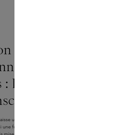
on solaire
nne pour les peaux
s : Le Rub Everyday
nscreen SPF 50
aisse une sensation de lourdeur vous incite à ne pas
uoi une formule pour un usage quotidien ne se limite
is mise également sur le confort et la texture.