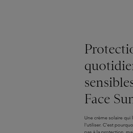
Protecti
quotidie
sensible
Face Su
Une crème solaire qui l
l'utiliser. C'est pourq
pas à la protection, ma