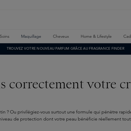
Soins
Maquillage
Cheveux
Home & Lifestyle
Cad
TROUVEZ VOTRE NOUVEAU PARFUM GRÂCE AU FRAGRANCE FINDER
us correctement votre cr
n ? Ou privilégiez-vous surtout une formule qui pénètre rapide
iveau de protection dont votre peau bénéficie réellement tout