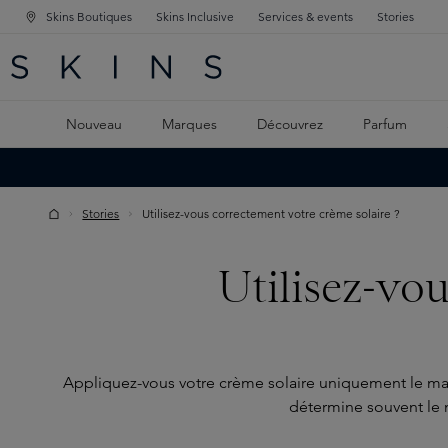
Skins Boutiques
Skins Inclusive
Services & events
Stories
GATION PRINCIPALE
HERCHE
 CONTENU PRINCIPAL
Nouveau
Marques
Découvrez
Parfum
Stories
Utilisez-vous correctement votre crème solaire ?
Utilisez-vo
Appliquez-vous votre crème solaire uniquement le mati
détermine souvent le n