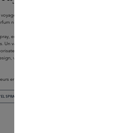
e voyage exigent
des essentials
faciles à emporter.
rfum ne sont alors pas toujours pratiques.
pray, emportez plus facilement votre parfum préféré
s. Un vaporisateur de parfum rechargeable conçu
risateur de 5 ml est étanche, léger et facile à
esign, vous gardez toujours votre parfum préféré à
eurs emblématiques de Skins : bleu et beige.
EL SPRAY