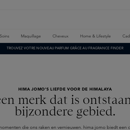
Soins
Maquillage
Cheveux
Home & Lifestyle
Cad
TROUVEZ VOTRE NOUVEAU PARFUM GRÂCE AU FRAGRANCE FINDER
HIMA JOMO’S LIEFDE VOOR DE HIMALAYA
n merk dat is ontstaan 
bijzondere gebied.
omenten die ons raken en vernieuwen. hima jomo biedt een der