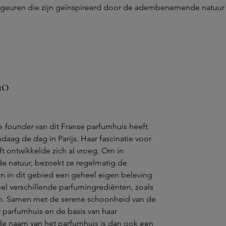
t geuren die zijn geïnspireerd door de adembenemende natuur 
mo
De
founder
van dit Franse parfumhuis heeft
aag de dag in Parijs. Haar fascinatie voor
t ontwikkelde zich al vroeg. Om in
 de natuur, bezoekt ze regelmatig de
en in dit gebied een geheel eigen beleving
eel verschillende parfumingrediënten, zoals
ijn. Samen met de serene schoonheid van de
r parfumhuis en de basis van haar
 de naam van het parfumhuis is dan ook een