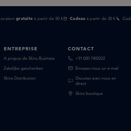
Livraison
gratuite
à partir de 50 €
Cadeau
à partir de 20 €
Cad
ENTREPRISE
CONTACT
A propos de Skins Business
+31 020 7403222
Zakelijke geschenken
Envoyez-nous un e-mail
Skins Distribution
Discutez avec nous en
direct
Skins boutique