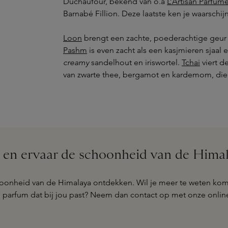
Duchaufour, bekend van o.a
L’Artisan Parfum
Barnabé Fillion. Deze laatste ken je waarschij
Loon
brengt een zachte, poederachtige geur 
Pashm
is even zacht als een kasjmieren sjaal
creamy
sandelhout en iriswortel.
Tchai
viert d
van zwarte thee, bergamot en kardemom, die
en ervaar de schoonheid van de Himal
oonheid van de Himalaya ontdekken. Wil je meer te weten komen
 parfum dat bij jou past? Neem dan contact op met onze online