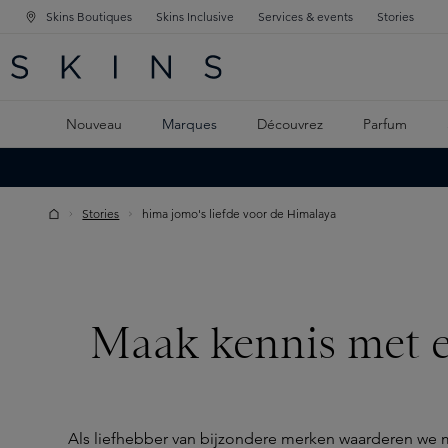
Skins Boutiques
Skins Inclusive
Services & events
Stories
GATION PRINCIPALE
HERCHE
 CONTENU PRINCIPAL
Nouveau
Marques
Découvrez
Parfum
Stories
hima jomo's liefde voor de Himalaya
Maak kennis met ee
Als liefhebber van bijzondere merken waarderen we m