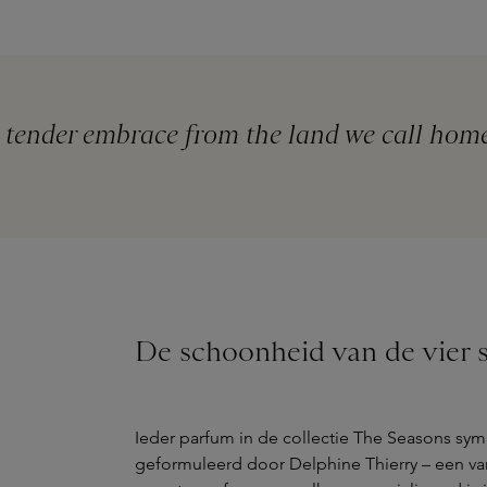
 tender embrace from the land we call home
ONLINE EXCLUSIVE
De schoonheid van de vier 
HIMA JOMO
Spring in Bome Eau de Parfum
Ieder parfum in de collectie The Seasons symb
117,00 €
195,00 €
(40% RÉDUCTION)
Ajouter un Sample
geformuleerd door Delphine Thierry – een v