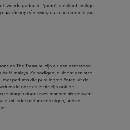
et tweede gedeelte, ‘jomo’, betekent ‘heilige
g naar
the joy of missing out:
een moment van
ons en The Treasure, zijn als een eerbetoon
n de Himalaya. Ze nodigen je uit om een stap
n, met parfums die pure ingrediënten uit de
rfums in onze collectie zijn ook de
us te dragen door zowel mannen als vrouwen.
uid zal ieder parfum een eigen, unieke
ger.