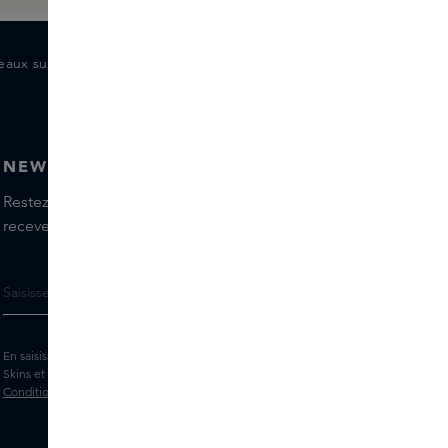
eaux supplémentaires pour les membres
NEWSLETTER
Restez informé(e) des dernières marques et produits,
recevez les conseils de nos Skins Experts.
En saisissant votre adresse e-mail, vous acceptez de recevoir la newsletter
Skins et des messages marketing personnalisés par e-mail. Consultez les
Conditions générales
et la
Politique
de confidentialité.