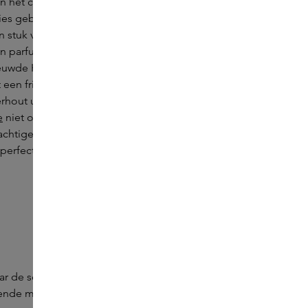
n het creëren van natuurlijke parfums. Een
ties gebruikmaakt van alcohol welke
stuk vriendelijker is voor de planeet. In de
en parfum dat is geïnspireerd op de ceder
uwde Himalaya berghellingen groeit; daar
ft een frisse geurbeleving en combineert
hout uit het berggebied. Met het voorjaar
e
niet onthouden. Het parfum weerspiegelt
prachtige perzikbloesems en fris mos. Een
 perfect is om toe te voegen aan je
ar de schatten die de Himalaya rijk is. De
kende meesterparfumeurs Bertrand