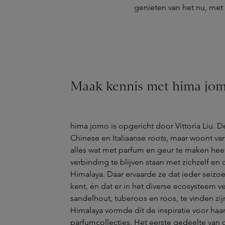
genieten van het nu, me
Maak kennis met hima jo
hima jomo is opgericht door Vittoria Liu. 
Chinese en Italiaanse
roots,
maar woont vand
alles wat met parfum en geur te maken heef
verbinding te blijven staan met zichzelf en
Himalaya. Daar ervaarde ze dat ieder seizo
kent, én dat er in het diverse ecosysteem v
sandelhout, tuberoos en roos, te vinden z
Himalaya vormde dit de inspiratie voor haa
parfumcollecties. Het eerste gedeelte van