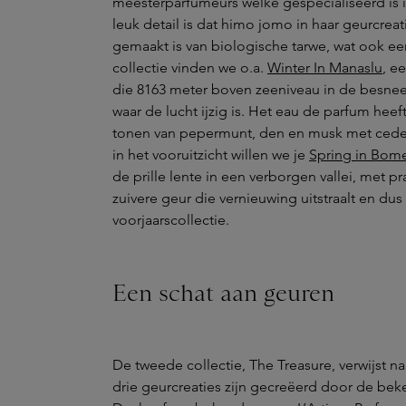
meesterparfumeurs welke gespecialiseerd is i
leuk detail is dat himo jomo in haar geurcrea
gemaakt is van biologische tarwe, wat ook een 
collectie vinden we o.a.
Winter In Manaslu
, e
die 8163 meter boven zeeniveau in de besnee
waar de lucht ijzig is. Het eau de parfum hee
tonen van pepermunt, den en musk met ceder
in het vooruitzicht willen we je
Spring in Bom
de prille lente in een verborgen vallei, met 
zuivere geur die vernieuwing uitstraalt en dus
voorjaarscollectie.
Een schat aan geuren
De tweede collectie, The Treasure, verwijst na
drie geurcreaties zijn gecreëerd door de be