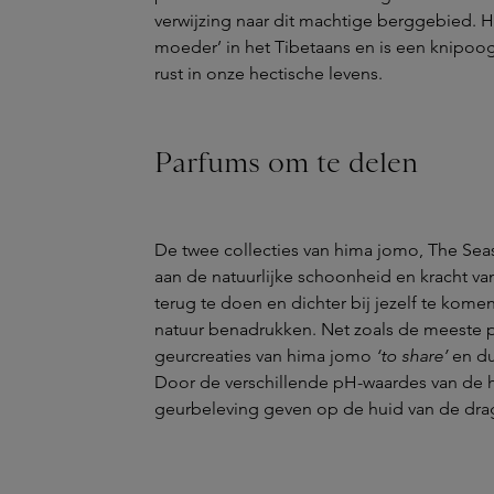
verwijzing naar dit machtige berggebied. H
moeder’ in het Tibetaans en is een knipoo
rust in onze hectische levens.
Parfums om te delen
De twee collecties van hima jomo, The Seas
aan de natuurlijke schoonheid en kracht va
terug te doen en dichter bij jezelf te kome
natuur benadrukken. Net zoals de meeste pa
geurcreaties van hima jomo
‘to share’
en d
Door de verschillende pH-waardes van de h
geurbeleving geven op de huid van de dra