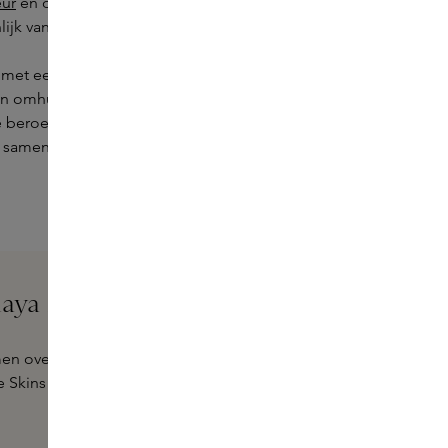
eur
en ons newness merk
Alûstre
, en
nlijk van het cultmerk
Aesop
en
Arpa.
met een accent van roze Himalayazout.
 en omhult je met een delicate melange van
e beroemde Darjeeling thee met rijke tonen
 samen een verkwikkende geur creëren.
aya zelf
 over dit prachtige merk of heb je hulp nodig bij het
 Skins Experts.