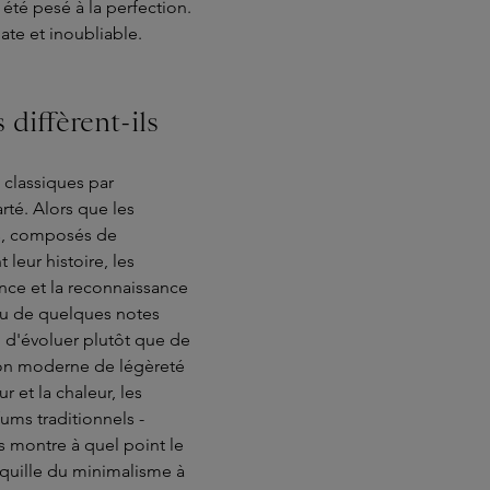
té pesé à la perfection.
ate et inoubliable.
diffèrent-ils
 classiques par
arté. Alors que les
es, composés de
leur histoire, les
nce et la reconnaissance
 ou de quelques notes
 d'évoluer plutôt que de
ion moderne de légèreté
 et la chaleur, les
ums traditionnels -
es montre à quel point le
nquille du minimalisme à