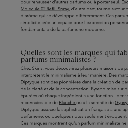
pour rehausser d'autres parfums ou à porter seul.
Esc
Molecule 02 Refill Spray
, d'autre part, tourne autour
d'arôme qui se développe différemment. Ces parfu
simplicité crée un espace pour l'expression personne
fondamentale de la parfumerie moderne.
Quelles sont les marques qui fab
parfums minimalistes ?
Chez Skins, vous découvrirez plusieurs maisons de p
interprètent le minimalisme à leur manière. Des m
Diptyque
sont des pionnières dans la création de parf
de la clarté et de la concentration. Byredo mise sur
épurées où chaque ingrédient a une fonction - pensez
reconnaissable de
Blanche
ou à la sérénité de
Gypsy
Diptyque associe la sophistication française à une a
parfumerie, où quelques notes seulement évoquent
Ces marques montrent qu'un parfum minimaliste ne si