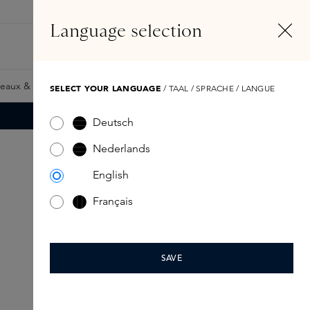
FR
Compte
Language selection
Rechercher
Fragrance Finder
eaux & Giftcards
Samples
Skins Exclusives
Skins Boxe
SELECT YOUR LANGUAGE
/ TAAL / SPRACHE / LANGUE
Deutsch
Nederlands
English
Français
SAVE