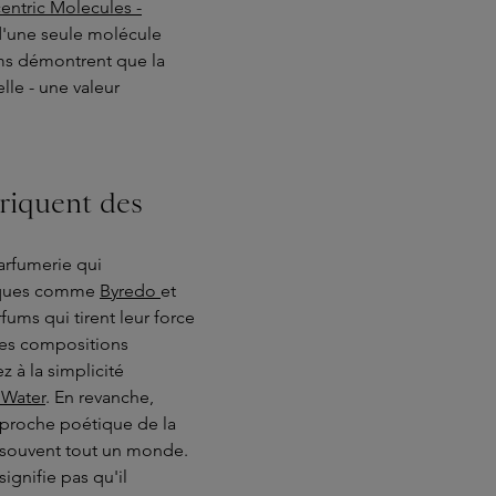
entric Molecules -
 d'une seule molécule
ms démontrent que la
lle - une valeur
riquent des
arfumerie qui
arques comme
Byredo
et
ums qui tirent leur force
 des compositions
 à la simplicité
 Water
. En revanche,
pproche poétique de la
 souvent tout un monde.
gnifie pas qu'il