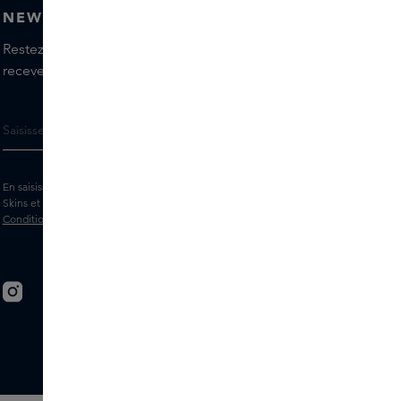
NEWSLETTER
Restez informé(e) des dernières marques et produits,
recevez les conseils de nos Skins Experts.
En saisissant votre adresse e-mail, vous acceptez de recevoir la newsletter
Skins et des messages marketing personnalisés par e-mail. Consultez les
Conditions générales
et la
Politique
de confidentialité.