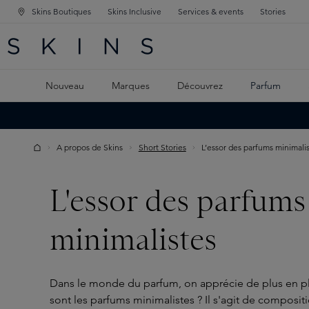
Skins Boutiques
Skins Inclusive
Services & events
Stories
GATION PRINCIPALE
HERCHE
 CONTENU PRINCIPAL
Nouveau
Marques
Découvrez
Parfum
A propos de Skins
Short Stories
L’essor des parfums minimali
L'essor des parfums
minimalistes
Dans le monde du parfum, on apprécie de plus en plu
sont les parfums minimalistes ? Il s'agit de composi