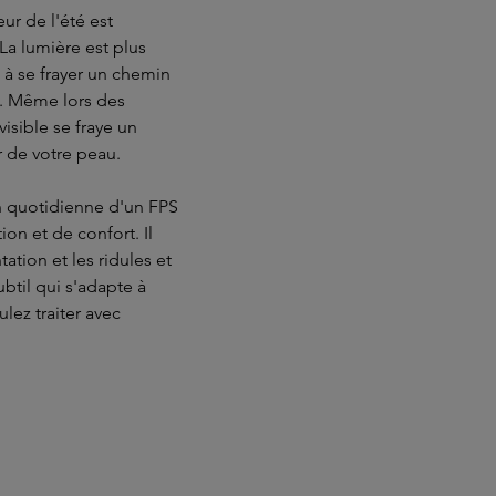
eur de l'été est
 La lumière est plus
t à se frayer un chemin
e. Même lors des
isible se fraye un
r de votre peau.
on quotidienne d'un FPS
on et de confort. Il
ation et les ridules et
btil qui s'adapte à
lez traiter avec