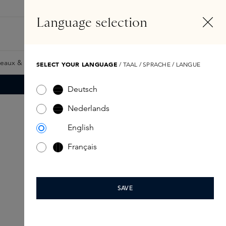
FR
Compte
Language selection
Rechercher
Fragrance Finder
eaux & Giftcards
Samples
Skins Exclusives
Skins Boxe
SELECT YOUR LANGUAGE
/ TAAL / SPRACHE / LANGUE
Deutsch
Nederlands
English
Français
SAVE