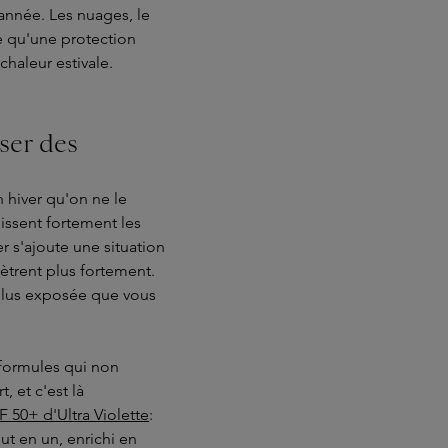
'année. Les nuages, le
te qu'une protection
haleur estivale.
user des
 hiver qu'on ne le
hissent fortement les
er s'ajoute une situation
énètrent plus fortement.
 plus exposée que vous
 formules qui non
 et c'est là
 50+ d'Ultra Violette
:
ut en un, enrichi en