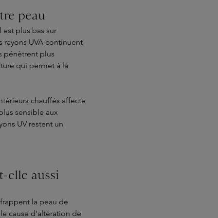
otre peau
 est plus bas sur
es rayons UVA continuent
ls pénètrent plus
cture qui permet à la
intérieurs chauffés affecte
plus sensible aux
yons UV restent un
-elle aussi
 frappent la peau de
ale cause d'altération de