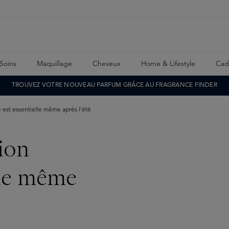
Soins
Maquillage
Cheveux
Home & Lifestyle
Cad
TROUVEZ VOTRE NOUVEAU PARFUM GRÂCE AU FRAGRANCE FINDER
e est essentielle même après l'été
ion
lle même