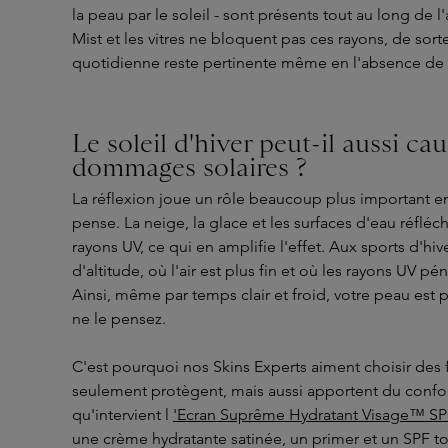
la peau par le soleil - sont présents tout au long de l
Mist et les vitres ne bloquent pas ces rayons, de sor
quotidienne reste pertinente même en l'absence de c
Le soleil d'hiver peut-il aussi ca
dommages solaires ?
La réflexion joue un rôle beaucoup plus important en
pense. La neige, la glace et les surfaces d'eau réfléc
rayons UV, ce qui en amplifie l'effet. Aux sports d'hiv
d'altitude, où l'air est plus fin et où les rayons UV p
Ainsi, même par temps clair et froid, votre peau est
ne le pensez.
C'est pourquoi nos Skins Experts aiment choisir des
seulement protègent, mais aussi apportent du confort,
qu'intervient l
'Ecran Suprême Hydratant Visage™ SPF
une crème hydratante satinée, un primer et un SPF to