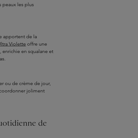
 peaux les plus
de apportent de la
ltra Violette
offre une
, enrichie en squalane et
as.
r ou de crème de jour,
 coordonner joliment
quotidienne de