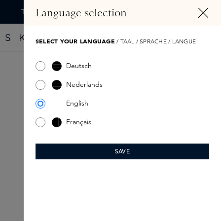
TENU PRINCIPAL
Language selection
Trouvez votre nouveau parfum grâce au Fragrance Finder
SELECT YOUR LANGUAGE
/ TAAL / SPRACHE / LANGUE
Deutsch
Nederlands
English
Français
SAVE
ROUTINE DE SOINS
Pour la peau masculine