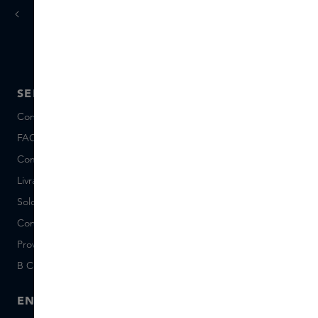
jours ouvrés
Livraison sous 1 à 3
SERVICE
A PROPOS DE SKINS
Conseils et contact
A propos de Nous
FAQ
A propos Skins Inclusive
Commander et Payer
Skins Boutiques
Livraison et Retours
Postes vacants (néerlandais)
Solde de la Carte Cadeau
Events
Conditions Sample Set
Short Stories
Provenance
Salon Rotterdam
B Corp™
People & Planet
ENTREPRISE
CONTACT